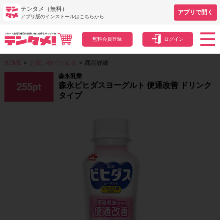
テンタメ（無料）
アプリで開く
アプリ版のインストールはこちらから
無料会員登録
ログイン
HOME
>
お買い物でためる
>
商品詳細
森永乳業
森永ビヒダスヨーグルト 便通改善 ドリンク
255
pt
タイプ