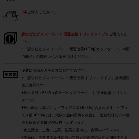
3本
ご購入ください。
森永ビヒダスヨーグルト 便通改善 ドリンクタイプ
をご購入くだ
さい。
※「森永ビヒダスヨーグルト 便通改善(100g) カップタイプ」や類
似商品との間違いにお気をつけください。
便通にお悩みのある方におすすめです。
※「森永ビヒダスヨーグルト 便通改善 ドリンクタイプ」は機能性
表示食品です。
※届出番号：E345（森永ビヒダスヨーグルト 便通改善 ドリンク
タイプ）
※届出表示：本品にはビフィズス菌BB536が含まれます。ビフィ
ズス菌BB536には、大腸の腸内環境を改善し、便秘気味の方の便
通を改善する機能が報告されています。
※食生活は、主食、主菜、副菜を基本に、食事のバランスを。
※本品は、事業者の責任において特定の保健の目的が期待できる