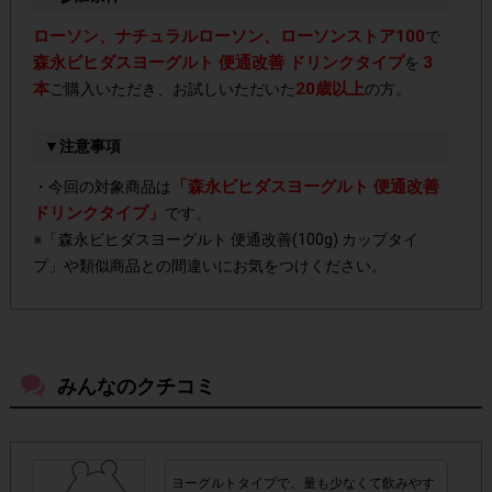
ローソン、ナチュラルローソン、ローソンストア100
で
森永ビヒダスヨーグルト 便通改善 ドリンクタイプ
3
を
本
20歳以上
ご購入いただき、お試しいただいた
の方。
▼注意事項
「森永ビヒダスヨーグルト 便通改善
・今回の対象商品は
ドリンクタイプ」
です。
※「森永ビヒダスヨーグルト 便通改善(100g) カップタイ
プ」や類似商品との間違いにお気をつけください。
・店舗によって取扱いのない場合があります。予めご了承く
ださい。
みんなのクチコミ
・参加(申し込み)を回答前にしていただければ、募集人数が
上限に達しても、掲載期間内のアンケート回答が可能です。
ヨーグルトタイプで、量も少なくて飲みやす