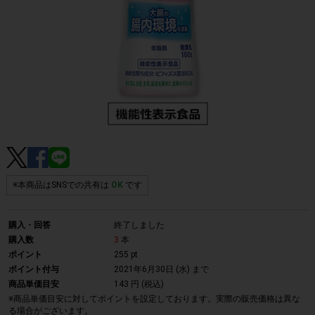
※本商品はSNSでの共有は
OK
です
購入・回答
終了しました
購入数
3
本
ポイント
255 pt
ポイント付与
2021年6月30日 (水)
まで
商品単価目安
143 円 (税込)
※商品単価目安に対してポイントを設定しております。実際の販売価格は異な
る場合がございます。