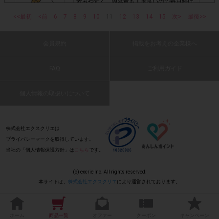
飲みやすく、内容量も丁度良いので毎日続け
・購入できなかった/指定本数を購入できなかった場合
られそうです。
<<最初
<前
6
7
8
9
10
11
12
13
14
15
次>
最後>>
(2021 年 5 月 23 日 ママさん・40 代・女性)
・他のサイトでの参加を含めて、1つのアンケートに対して
同じレシート画像が投稿されている場合
会員規約
掲載をお考えの企業様へ
: 0
「チェーン名」「店舗名」「日付」
・レシート画像に
FAQ
ご利用ガイド
すっきりしていて飲みやすくお通じが改善で
「対象商品名」「購入数」
の全てが記載されていない場合
きそうです。
個人情報の取扱いについて
(2021 年 5 月 23 日 テックさん・50 代・女
▼レシート画像について
性)
画像は、1つのアンケートにつき必ず1枚でお送りくだ
・
: 0
株式会社エクスクリエは
さい。
プライバシーマークを取得しています。
当社の「個人情報保護方針」は
こちら
です。
味わいも良く美味しい飲めて、便通改善に効
・画像は、jpg、jpeg、pngの拡張子で送ってください。
果が期待できるので最高です。
(c) excrie Inc. All rights reserved.
(2021 年 5 月 23 日 にゃん次郎8歳・60
本サイトは、
株式会社エクスクリエ
により運営されております。
代・男性)
・レシートが長くなり、全体を撮影すると文字が見えにくく
「チェーン名」「店舗名」「日
なってしまう場合は、
: 0
付」「対象商品名」「購入数」
レシー
が確認できるよう
ホーム
商品一覧
オファー
クーポン
キャンペーン