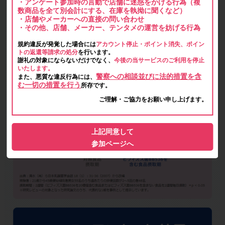
・アンケート参加時の言動で店舗に迷惑をかける行為（複
数商品を全て別会計にする、在庫を執拗に聞くなど）
・店舗やメーカーへの直接の問い合わせ
・その他、店舗、メーカー、テンタメの運営を妨げる行為
規約違反が発覚した場合には
アカウント停止・ポイント消失、ポイン
トの返還等請求の処分
を行います。
謝礼の対象にならないだけでなく、
今後の当サービスのご利用を停止
いたします。
警察への相談並びに法的措置を含
また、悪質な違反行為には、
む一切の措置を行う
所存です。
ご理解・ご協力をお願い申し上げます。
上記同意して
参加ページへ