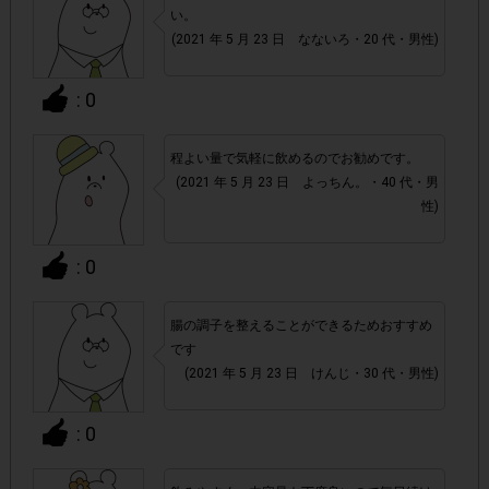
・他サイトを含めたレシートを活用したサービスのモニター
い。
回答は、1つのアンケートにつき1人1回の参加とさせていた
(2021 年 5 月 23 日 なないろ・20 代・男性)
だいております。
: 0
アカウントを停止
・悪質な投稿があった場合、
させていた
だくこともあります。
程よい量で気軽に飲めるのでお勧めです。
(2021 年 5 月 23 日 よっちん。・40 代・男
・スマートフォン、携帯電話、タブレットPCにつきまし
性)
て、機種によってはアンケートに回答できない場合がござい
ます。
: 0
▼ポイント付与対象外
腸の調子を整えることができるためおすすめ
上記参加条件(対象商品・購入チェーン・回答期間・
・
です
(2021 年 5 月 23 日 けんじ・30 代・男性)
指定購入数)以外
でのご参加
: 0
・ECサイトやネットスーパーでのご購入