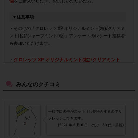
個
をご購入いただき、お試しいただいた方。
▼注意事項
・その他の「クロレッツ XP オリジナルミント(粒)/クリアミ
ント(粒)/シャープミント(粒)」アンケートのレシート投稿者
も参加いただけます。
クロレッツ XP オリジナルミント(粒)/クリアミント
・
(粒)/シャープミント(粒)
をご購入ください。サイズの違う
商品や類似商品との間違いにお気をつけください。
みんなのクチコミ
・店舗によって取扱いのない場合があります。予めご了承く
ださい。
一粒で口の中がスッキリし長続きするのでリ
・参加(申し込み)を回答前にしていただければ、募集人数が
フレッシュできます。
上限に達しても、掲載期間内のアンケート回答が可能です。
(2021 年 6 月 8 日 のぶ・50 代・男性)