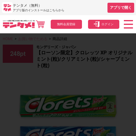
テンタメ（無料）
アプリで開く
アプリ版のインストールはこちらから
無料会員登録
ログイン
HOME
>
お買い物でためる
>
商品詳細
モンデリーズ・ジャパン
【ローソン限定】クロレッツ XP オリジナル
248
pt
ミント(粒)/クリアミント(粒)/シャープミン
ト(粒)