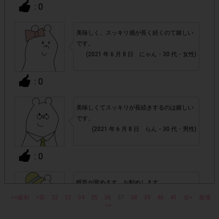
・他サイトのテンタメを含め、1つのアンケートにつき1人1
: 0
回の参加とさせていただいております。
美味しく、スッキリ感が長く続くのて嬉しい
アカウントを停止
・悪質な投稿があった場合、
させていた
です。
だくこともあります。
(2021 年 6 月 8 日 にゃん・30 代・女性)
・スマートフォン、携帯電話、タブレットPCにつきまし
: 0
て、機種によってはアンケートに回答できない場合がござい
ます。
美味しくてスッキリが長続きするのは嬉しい
です。
▼ポイント付与対象外
(2021 年 6 月 8 日 らん・30 代・男性)
上記参加条件(対象商品・購入チェーン・回答期間・
・
: 0
指定購入数)以外
でのご参加
眠気が覚めます。お勧めします。
・ECサイトやネットスーパーでのご購入
(2021 年 6 月 8 日 隆光一・70 代・男性)
<<最初
<前
32
33
34
35
36
37
38
39
40
41
次>
最後
>>
・購入できなかった/指定個数を購入できなかった場合