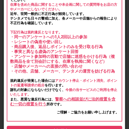
ください。
在庫を含めた商品に関することや本企画に関しての質問等をお店の方
やメーカーにしないでください。
近年、世間一般的に不正行為が頻発しています。
テンタメでも日々の警戒に加え、各メーカーや店舗からの報告により
不正行為を確認しています。
下記行為は規約違反となります。
・同一のアンケートへの1人2回以上の参加
・レシートの偽造や使い回し
・商品購入後、返品しポイントのみを受け取る行為
・事実と異なる虚偽のアンケート回答
・アンケート参加時の言動で店舗に迷惑をかける行為（複
数商品を全て別会計にする、在庫を執拗に聞くなど）
・店舗やメーカーへの直接の問い合わせ
・その他、店舗、メーカー、テンタメの運営を妨げる行為
規約違反が発覚した場合には
アカウント停止・ポイント消失、ポイン
トの返還等請求の処分
を行います。
謝礼の対象にならないだけでなく、
今後の当サービスのご利用を停止
いたします。
警察への相談並びに法的措置を含
また、悪質な違反行為には、
む一切の措置を行う
所存です。
ご理解・ご協力をお願い申し上げます。