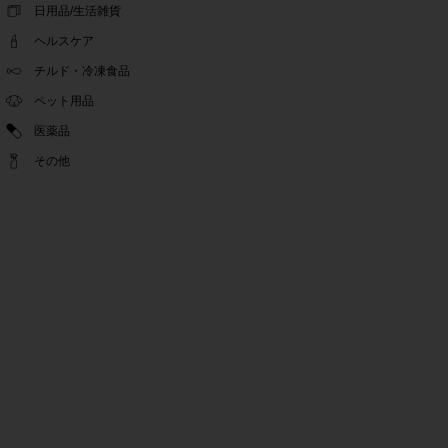
ゴールデンウィーク休業期間のお知らせ
日用品/生活雑貨
2022.04.14
ヘルスケア
問い合わせチャット機能復旧のお知らせ
2022.04.07
チルド・冷凍食品
問い合わせチャット機能の不具合につきまして
ペット用品
2022.03.24
医薬品
Pex交換の再開のお知らせ
2022.03.22
その他
PeX交換停止のお知らせ
2022.01.12
Pex交換の再開のお知らせ
2022.01.05
PeX交換停止のお知らせ
2021.12.16
事務局休業のお知らせ
2021.08.02
事務局休業のお知らせ
2021.04.27
ゴールデンウィーク休業期間のお知らせ
2021.01.25
テンタメ事務局からのお願い