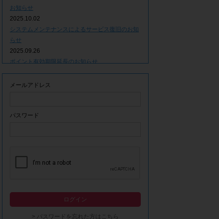
お知らせ
2025.10.02
システムメンテナンスによるサービス復旧のお知
らせ
2025.09.26
ポイント有効期限延長のお知らせ
2025.09.09
システムメンテナンスによるサービス一時停止の
メールアドレス
お知らせ
2025.06.05
ｘ(旧Twitter)での「簡単ログイン」停止のお知ら
パスワード
せ
2023.12.21
事務局休業期間につきまして
2023.04.21
【ゴールデンウィーク休業期間につきまして】
2023.02.14
システムメンテナンスによるサービス一時停止の
ログイン
お知らせ
2022.12.28
> パスワードを忘れた方はこちら