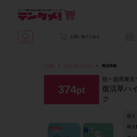
お買い物でためる
HOME
>
お買い物でためる
>
商品詳細
統一超商東京
374
復活草ハイ
pt
ク
購入
購入