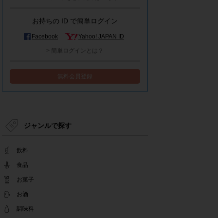
モラタメシステムメンテナンスによる一部サービ
ス停止のお知らせ
お持ちの ID で簡単ログイン
2022.12.15
事務局休業のお知らせ
Facebook
Yahoo! JAPAN ID
2022.12.08
> 簡単ログインとは？
【解消済み】yahoo簡単ログイン一時停止のお知
らせ
無料会員登録
2022.11.24
yahoo簡単ログイン一時停止のお知らせ
2022.08.29
モラタメサイトのシステムメンテナンスによる一
部サービス停止のお知らせ
ジャンルで探す
2022.08.01
事務局休業期間のお知らせ
飲料
2022.07.25
テンタメアプリのチェックイン機能終了(ガラポ
食品
ン、店長さん)のお知らせ
お菓子
2022.06.10
お酒
テンタメ事務局からのお願い
2022.04.22
調味料