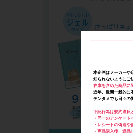
本企画はメーカーや
知られないようにご
在庫を含めた商品に
近年、世間一般的に
テンタメでも日々の
下記行為は規約違反
・同一のアンケートへ
・レシートの偽造や
・商品購入後、返品