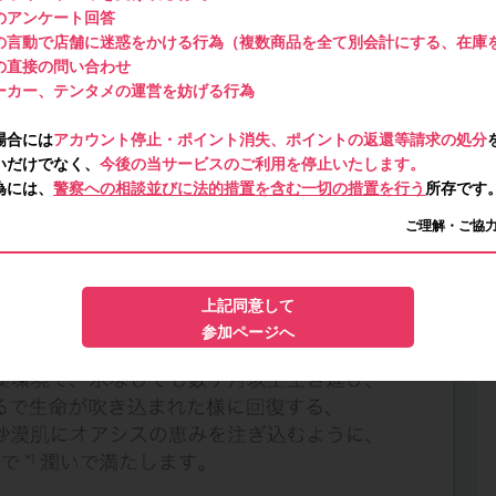
のアンケート回答
の言動で店舗に迷惑をかける行為（複数商品を全て別会計にする、在庫
の直接の問い合わせ
ーカー、テンタメの運営を妨げる行為
場合には
アカウント停止・ポイント消失、ポイントの返還等請求の処分
いだけでなく、
今後の当サービスのご利用を停止いたします。
為には、
警察への相談並びに法的措置を含む一切の措置を行う
所存です
ご理解・ご協
上記同意して
参加ページへ