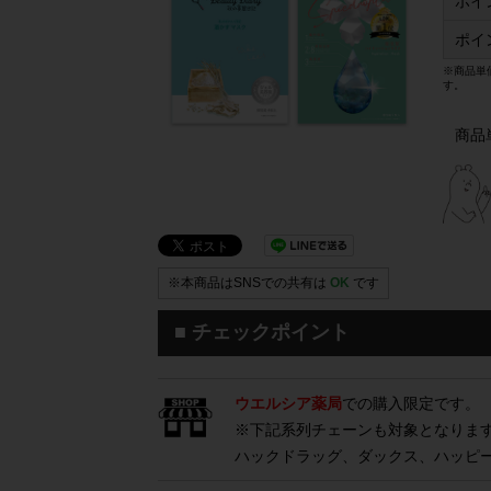
ポイ
ポイ
※商品単
す。
商品
※本商品はSNSでの共有は
OK
です
■ チェックポイント
ウエルシア薬局
での購入限定です。
※下記系列チェーンも対象となりま
ハックドラッグ、ダックス、ハッピ