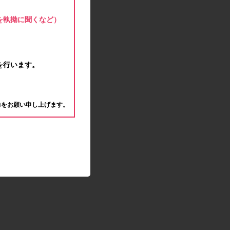
モラタメサイトのシステムメンテナンスによる一
部サービス停止のお知らせ
を執拗に聞くなど）
2020.04.22
ゴールデンウィーク休業期間のお知らせ
2020.04.02
新型コロナウイルス対策の影響につきまして
を行います。
2020.02.10
モラタメサイトのシステムメンテナンスによる一
。
部サービス停止のお知らせ
力をお願い申し上げます。
2019.12.04
事務局休業のお知らせ
2019.12.03
コツコツ貯めるコーナー終了のお知らせ
2019.10.09
モラタメサイトのシステムメンテナンスによる一
部サービス停止のお知らせ
2019.09.28
アンケート回答時に繰り返しエラーが発生してい
る状況につきまして
2019.09.11
モラタメサイトのシステムメンテナンスによる一