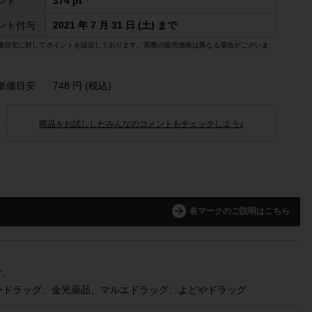
ント
374 pt
ント付与
2021 年 7 月 31 日 (土) まで
価目安に対してポイントを設定しております。実際の販売価格は異なる場合がございま
単価目安
748 円 (税込)
商品をお試ししたみんなのコメントもチェックしよう♪
各マークのご説明はこちら
す。
ードラッグ、金光薬品、マルエドラッグ、よどやドラッグ