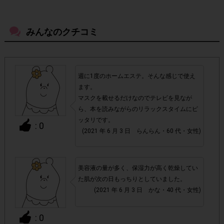
ださい。
みんなのクチコミ
・参加(申し込み)を回答前にしていただければ、募集人数が
上限に達しても、掲載期間内のアンケート回答が可能です。
・他サイトのテンタメを含め、1つのアンケートにつき1人1
週に1度のホームエステ。そんな感じで使え
回の参加とさせていただいております。
ます。
マスクを載せるだけなのでテレビを見なが
アカウントを停止
・悪質な投稿があった場合、
させていた
ら、本を読みながらのリラックスタイムにピ
ッタリです。
だくこともあります。
: 0
(2021 年 6 月 3 日 らんらん・60 代・女性)
・スマートフォン、携帯電話、タブレットPCにつきまし
て、機種によってはアンケートに回答できない場合がござい
美容液の量が多く、保湿力が高く乾燥してい
ます。
た肌が次の日もっちりとしていました。
(2021 年 6 月 3 日 かな・40 代・女性)
▼ポイント付与対象外
上記参加条件(対象商品・購入チェーン・回答期間・
・
: 0