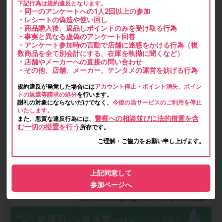
下記行為は規約違反となります。
・同一のアンケートへの1人2回以上の参加
・レシートの偽造や使い回し
・商品購入後、返品しポイントのみを受け取る行為
・事実と異なる虚偽のアンケート回答
・アンケート参加時の言動で店舗に迷惑をかける行為（複
数商品を全て別会計にする、在庫を執拗に聞くなど）
・店舗やメーカーへの直接の問い合わせ
・その他、店舗、メーカー、テンタメの運営を妨げる行為
規約違反が発覚した場合には
アカウント停止・ポイント消失、ポイン
トの返還等請求の処分
を行います。
謝礼の対象にならないだけでなく、
今後の当サービスのご利用を停止
いたします。
警察への相談並びに法的措置を含
また、悪質な違反行為には、
む一切の措置を行う
所存です。
ご理解・ご協力をお願い申し上げます。
上記同意して
参加ページへ