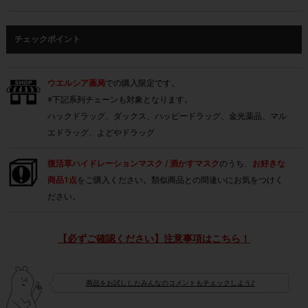
チェックポイント
ウエルシア薬局
での購入限定です。
※下記系列チェーンも対象となります。
ハックドラッグ、ダックス、ハッピードラッグ、金光薬品、マル
エドラッグ、よどやドラッグ
復活草ハイドレーションマスク / 酒かすマスク
のうち、
お好きな
商品1点
をご購入ください。類似商品との間違いにお気をつけく
ださい。
【必ずご確認ください】注意事項はこちら！
商品をお試ししたみんなのコメントもチェックしよう♪