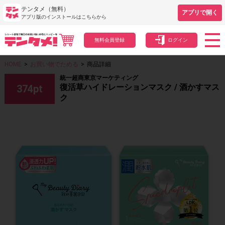
テンタメ（無料）
アプリで開く
アプリ版のインストールはこちらから
無料会員登録
ログイン
HOME
>
お買い物でためる
>
商品詳細
統一超商東京マーケティング
復活草ハイドレーションマスク / 酒かすマス
374
pt
ク