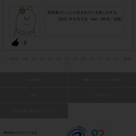
指定購入数)以外
でのご参加
美容液がたっぷり含まれている感じがする。
・ECサイトやネットスーパーでのご購入
(2021 年 6 月 3 日 kan・50 代・女性)
・購入できなかった/指定個数を購入できなかった場合
: 0
・他のサイトでの参加を含めて、1つのアンケートに対して
<<最初
同じレシート画像が投稿されている場合
<前
23
24
肌がすべすべになりました
25
26
27
28
29
30
31
32
次>
最後
>>
(2021 年 6 月 3 日 獅子丸・60 代・女性)
「チェーン名」「店舗名」「日付」
・レシート画像に
会員規約
掲載をお考えの企業様へ
「対象商品名」「購入数」
の全てが記載されていない場合
: 0
FAQ
ご利用ガイド
▼レシート画像について
肌がしっとりして効果が実感できます。
画像は、1つのアンケートにつき必ず1枚でお送りくだ
・
個人情報の取扱いについて
(2021 年 6 月 3 日 いしくん・50 代・女性)
さい。
株式会社エクスクリエは
・画像は、jpg、jpeg、pngの拡張子で送ってください。
: 0