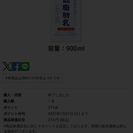
※本商品はSNSでの共有は
OK
です
購入・回答
終了しました
購入数
1
本
ポイント
274 pt
ポイント付与
2021年7月31日 (土)
まで
商品単価目安
274 円 (税込)
※商品単価目安に対してポイントを設定しております。実際の販売価格は異な
る場合がございます。