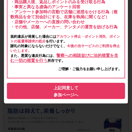
・商品購入後、返品しポイントのみを受け取る行為
・事実と異なる虚偽のアンケート回答
・アンケート参加時の言動で店舗に迷惑をかける行為（複
数商品を全て別会計にする、在庫を執拗に聞くなど）
・店舗やメーカーへの直接の問い合わせ
・その他、店舗、メーカー、テンタメの運営を妨げる行為
規約違反が発覚した場合には
アカウント停止・ポイント消失、ポイン
トの返還等請求の処分
を行います。
謝礼の対象にならないだけでなく、
今後の当サービスのご利用を停止
いたします。
警察への相談並びに法的措置を含
また、悪質な違反行為には、
む一切の措置を行う
所存です。
ご理解・ご協力をお願い申し上げます。
上記同意して
参加ページへ