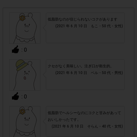
・店舗によって取扱いのない場合があります。予めご了承く
ださい。
低脂肪なのが信じられないコクがあります
(2021 年 6 月 10 日 もこ・50 代・女性)
よく売っているお店以外の店舗でもご購入いただけま
・
す。
: 0
・参加(申し込み)を回答前にしていただければ、募集人数が
上限に達しても、掲載期間内のアンケート回答が可能です。
クセがなく美味しい。注ぎ口が衛生的。
(2021 年 6 月 10 日 ベル・50 代・男性)
・他サイトのテンタメを含め、1つのアンケートにつき1人1
回の参加とさせていただいております。
: 0
アカウントを停止
・悪質な投稿があった場合、
させていた
だくこともあります。
低脂肪でヘルシーなのにコクと甘みがあって
おいしかったです。
(2021 年 6 月 10 日 そらん・40 代・女性)
・スマートフォン、携帯電話、タブレットPCにつきまし
て、機種によってはアンケートに回答できない場合がござい