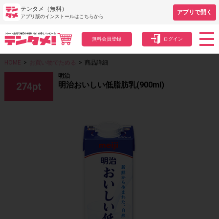
テンタメ（無料）
アプリで開く
アプリ版のインストールはこちらから
無料会員登録
ログイン
HOME
>
お買い物でためる
>
商品詳細
明治
明治おいしい低脂肪乳(900ml)
274
pt