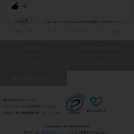
ます。
: 0
▼ポイント付与対象外
あっさりしながらも生乳の美味しさを感じら
れとても飲みやすいです。
上記参加条件(対象商品・回答期間・指定購入数)以外
・
<<最初
<前
3
4
5
6
7
8
9
10
11
12
次>
最後>>
(2021 年 6 月 10 日 わい・20 代・女性)
でのご参加
会員規約
掲載をお考えの企業様へ
: 0
・ECサイトやネットスーパーでのご購入
FAQ
ご利用ガイド
低脂肪でも美味しく飲める!
・購入できなかった/指定本数を購入できなかった場合
(2021 年 6 月 10 日 ymm・40 代・女性)
個人情報の取扱いについて
・他のサイトでの参加を含めて、1つのアンケートに対して
同じレシート画像が投稿されている場合
: 0
株式会社エクスクリエは
プライバシーマークを取得しています。
「チェーン名」「店舗名」「日付」
・レシート画像に
当社の「個人情報保護方針」は
こちら
です。
低脂肪なのに普通の牛乳と間違うほどおいし
「対象商品名」「購入数」
の全てが記載されていない場合
く飲めました。
(c) excrie Inc. All rights reserved.
(2021 年 6 月 10 日 まるこ・60 代・女性)
本サイトは、
株式会社エクスクリエ
により運営されております。
▼レシート画像について