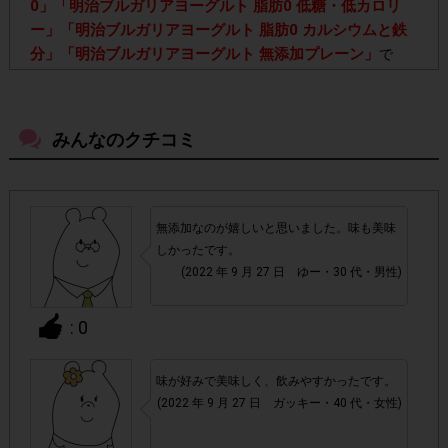
0」「明治ブルガリアヨーグルト 脂肪0 低糖・低カロリ
ー」「明治ブルガリアヨーグルト 脂肪0 カルシウムと鉄
分」「明治ブルガリアヨーグルト 無添加プレーン」
で
す。4種類のうち、どの種類をご購入いただいてもポイント
は一律です。
みんなのクチコミ
・店舗によって取扱いのない場合があります。予めご了承く
ださい。
無添加なのが嬉しいと思いました。味も美味
・参加(申し込み)を回答前にしていただければ、募集人数が
しかったです。
上限に達しても、掲載期間内のアンケート回答が可能です。
(2022 年 9 月 27 日 ゆー・30 代・男性)
アカウントを停止
・悪質な投稿があった場合、
させていた
: 0
だくこともあります。
味が好みで美味しく、飲みやすかったです。
・スマートフォン、携帯電話、タブレットPCにつきまし
(2022 年 9 月 27 日 ガッキー・40 代・女性)
て、機種によってはアンケートに回答できない場合がござい
ます。