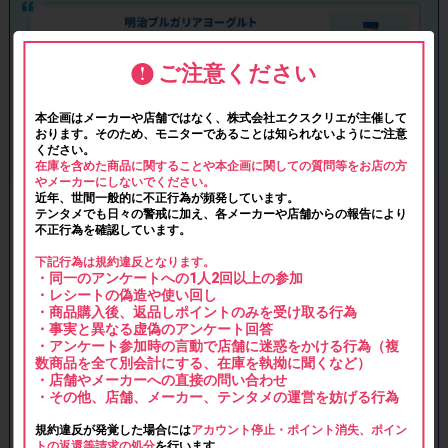
ご注意ください
本企画はメーカーや店舗ではなく、株式会社エクスクリエが主催して
おります。そのため、モニターであることは知られないようにご注意
ください。
在庫を含めた商品に関することや本企画に関しての質問等をお店の方
やメーカーにしないでください。
近年、世間一般的に不正行為が頻発しています。
テンタメでも日々の警戒に加え、各メーカーや店舗からの報告により
不正行為を確認しています。
下記行為は規約違反となります。
・同一のアンケートへの1人2回以上の参加
・レシートの偽造や使い回し
・商品購入後、返品しポイントのみを受け取る行為
・事実と異なる虚偽のアンケート回答
・アンケート参加時の言動で店舗に迷惑をかける行為（複
数商品を全て別会計にする、在庫を執拗に聞くなど）
・店舗やメーカーへの直接の問い合わせ
・その他、店舗、メーカー、テンタメの運営を妨げる行為
規約違反が発覚した場合には
アカウント停止・ポイント消失、ポイン
トの返還等請求の処分
を行います。