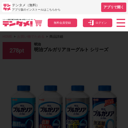
テンタメ（無料）
アプリで開く
アプリ版のインストールはこちらから
無料会員登録
ログイン
HOME
>
お買い物でためる
>
商品詳細
明治
明治ブルガリアヨーグルト シリーズ
278
pt