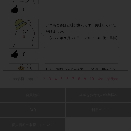
: 0
▼ポイント付与対象外
チェックポイントの条件を満たしていない場合
・
いつもとさほど味は変わらず、美味しくいた
だけました。
(2022 年 9 月 27 日 ショウ・40 代・男性)
・ECサイトやネットスーパーでのご購入
: 0
・1つのアンケートにつき、お1人様あたり複数回の参加が
確認された場合。
株式会社ドゥ・ハウスが運営する、レシートを活用したサ
甘さを調節できるのが良い。冷凍の果物を入
1つのアンケートにつき1人1回
ービスのモニター回答は、
れたり、味を変えると飽きずに続けられそう
<<最初
<前
1
2
3
4
5
6
7
8
9
10
次>
最後>>
の参加とさせていただいております。
です。
(2022 年 9 月 27 日 ゆき・40 代・女性)
会員規約
掲載をお考えの企業様へ
: 0
「チェーン名」「店舗名」「日付」
・レシート画像に
「対象商品名」「購入数」
の全てが記載されていない場合
FAQ
ご利用ガイド
甘すぎない美味しさなのでシリアルと一緒に
▼レシート画像について
朝ごはんに食べてます。健康的に美味しくの
個人情報の取扱いについて
めるのでまた購入します。