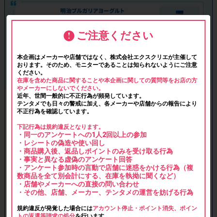
ご注意ください
本企画はメーカーや店舗ではなく、株式会社エクスクリエが主催して
おります。そのため、モニターであることは知られないようにご注意
ください。
在庫を含めた商品に関することや本企画に関しての質問等をお店の方
やメーカーにしないでください。
近年、世間一般的に不正行為が頻発しています。
テンタメでも日々の警戒に加え、各メーカーや店舗からの報告により
不正行為を確認しています。
下記行為は規約違反となります。
・同一のアンケートへの1人2回以上の参加
・レシートの偽造や使い回し
・商品購入後、返品しポイントのみを受け取る行為
・事実と異なる虚偽のアンケート回答
・アンケート参加時の言動で店舗に迷惑をかける行為（複
数商品を全て別会計にする、在庫を執拗に聞くなど）
・店舗やメーカーへの直接の問い合わせ
・その他、店舗、メーカー、テンタメの運営を妨げる行為
規約違反が発覚した場合には
アカウント停止・ポイント消失、ポイン
トの返還等請求の処分
を行います。