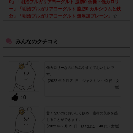
0」「明治ブルガリアヨーグルト 脂肪0 低糖・低カロリ
ー」「明治ブルガリアヨーグルト 脂肪0 カルシウムと鉄
分」「明治ブルガリアヨーグルト 無添加プレーン」
で
す。4種類のうち、どの種類をご購入いただいてもポイント
は一律です。
みんなのクチコミ
・店舗によって取扱いのない場合があります。予めご了承く
ださい。
低カロリーなのに飲みやすくておいしいで
・参加(申し込み)を回答前にしていただければ、募集人数が
す。
上限に達しても、掲載期間内のアンケート回答が可能です。
(2022 年 9 月 21 日 ジャスミン・40 代・女
性)
アカウントを停止
・悪質な投稿があった場合、
させていた
: 0
だくこともあります。
甘くないのにおいしく飲め、素材の良さを感
・スマートフォン、携帯電話、タブレットPCにつきまし
じることができます。
て、機種によってはアンケートに回答できない場合がござい
(2022 年 9 月 21 日 ひなぼこ・40 代・女性)
ます。