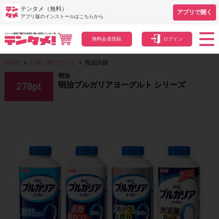
テンタメ（無料）
アプリで開く
アプリ版のインストールはこちらから
無料会員登録
ログイン
HOME
>
お買い物でためる
>
商品詳細
明治
明治ブルガリアヨーグルト シリーズ
278
pt