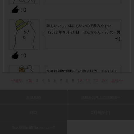
: 0
▼ポイント付与対象外
チェックポイントの条件を満たしていない場合
・
味もいいし、体にもいいので飲みやすい。
(2022 年 9 月 21 日 ぜんちゃん・80 代・男
性)
・ECサイトやネットスーパーでのご購入
: 0
・1つのアンケートにつき、お1人様あたり複数回の参加が
確認された場合。
株式会社ドゥ・ハウスが運営する、レシートを活用したサ
乳飲料固有の味わいが控え目で、さらりとし
1つのアンケートにつき1人1回
ービスのモニター回答は、
ていてのみやすいです。
<<最初
<前
3
4
5
6
7
8
9
10
11
12
次>
最後>>
の参加とさせていただいております。
(2022 年 9 月 20 日 む・60 代・女性)
会員規約
掲載をお考えの企業様へ
: 0
「チェーン名」「店舗名」「日付」
・レシート画像に
「対象商品名」「購入数」
の全てが記載されていない場合
FAQ
ご利用ガイド
爽やかな甘さで沢山飲んだとしても脂肪0な
▼レシート画像について
ので安心です。
個人情報の取扱いについて
(2022 年 9 月 20 日 レシート活動・30 代・