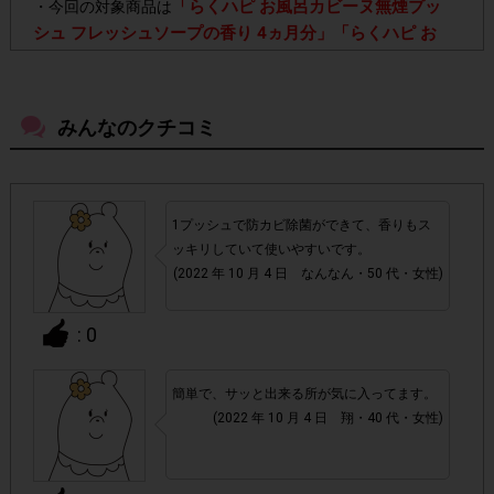
「らくハピ お風呂カビーヌ無煙プッ
・今回の対象商品は
シュ フレッシュソープの香り 4ヵ月分」「らくハピ お
風呂カビーヌ無煙プッシュ ローズの香り 4ヵ月分」
で
す。「6ヵ月分」はポイント付与対象外です。
みんなのクチコミ
よく売っているお店以外の店舗でもご購入いただけま
・
す。
1プッシュで防カビ除菌ができて、香りもス
・店舗によって取扱いのない場合があります。予めご了承く
ッキリしていて使いやすいです。
ださい。
(2022 年 10 月 4 日 なんなん・50 代・女性)
・参加(申し込み)を回答前にしていただければ、募集人数が
: 0
上限に達しても、掲載期間内のアンケート回答が可能です。
簡単で、サッと出来る所が気に入ってます。
アカウントを停止
・悪質な投稿があった場合、
させていた
(2022 年 10 月 4 日 翔・40 代・女性)
だくこともあります。
・スマートフォン、携帯電話、タブレットPCにつきまし