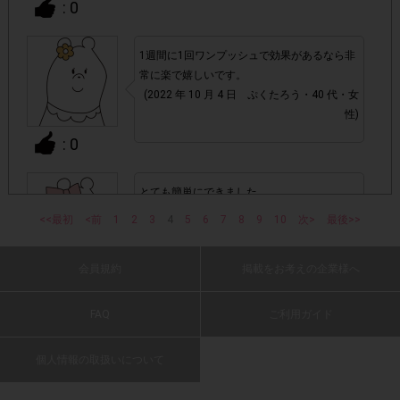
: 0
て、機種によってはアンケートに回答できない場合がござい
ます。
1週間に1回ワンプッシュで効果があるなら非
常に楽で嬉しいです。
▼ポイント付与対象外
(2022 年 10 月 4 日 ぷくたろう・40 代・女
性)
チェックポイントの条件を満たしていない場合
・
: 0
・ECサイトやネットスーパーでのご購入
とても簡単にできました。
(2022 年 10 月 4 日 ととり・30 代・女性)
・1つのアンケートにつき、お1人様あたり複数回の参加が
<<最初
<前
1
2
3
4
5
6
7
8
9
10
次>
最後>>
確認された場合。
株式会社ドゥ・ハウスが運営する、レシートを活用したサ
会員規約
掲載をお考えの企業様へ
: 0
1つのアンケートにつき1人1回
ービスのモニター回答は、
の参加とさせていただいております。
FAQ
ご利用ガイド
ワンプッシュでカビ予防ができて、嫌なピン
「チェーン名」「店舗名」「日付」
・レシート画像に
クヌメリも予防してくれるとのこと。気にな
個人情報の取扱いについて
る時にサッと使えるので便利です。
「対象商品名」「購入数」
の全てが記載されていない場合
(2022 年 10 月 4 日 まー・40 代・女性)