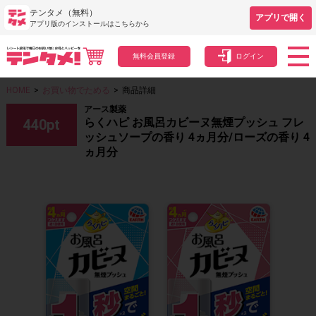
テンタメ（無料）
アプリで開く
アプリ版のインストールはこちらから
無料会員登録
ログイン
HOME
>
お買い物でためる
>
商品詳細
アース製薬
らくハピ お風呂カビーヌ無煙プッシュ フレ
440
pt
ッシュソープの香り 4ヵ月分/ローズの香り 4
ヵ月分