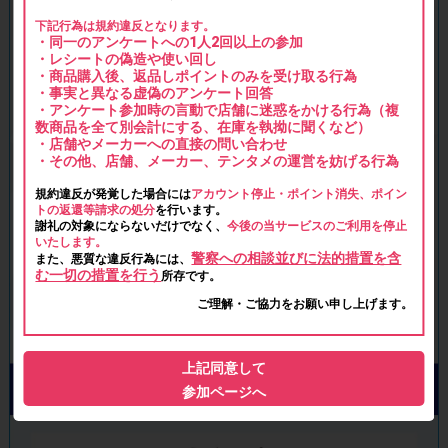
下記行為は規約違反となります。
・同一のアンケートへの1人2回以上の参加
・レシートの偽造や使い回し
・商品購入後、返品しポイントのみを受け取る行為
・事実と異なる虚偽のアンケート回答
・アンケート参加時の言動で店舗に迷惑をかける行為（複
数商品を全て別会計にする、在庫を執拗に聞くなど）
・店舗やメーカーへの直接の問い合わせ
・その他、店舗、メーカー、テンタメの運営を妨げる行為
規約違反が発覚した場合には
アカウント停止・ポイント消失、ポイン
トの返還等請求の処分
を行います。
謝礼の対象にならないだけでなく、
今後の当サービスのご利用を停止
いたします。
警察への相談並びに法的措置を含
また、悪質な違反行為には、
む一切の措置を行う
所存です。
ご理解・ご協力をお願い申し上げます。
上記同意して
参加ページへ