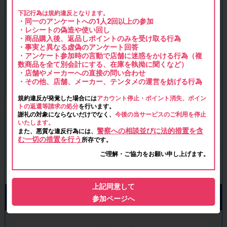
下記行為は規約違反となります。
・同一のアンケートへの1人2回以上の参加
・レシートの偽造や使い回し
・商品購入後、返品しポイントのみを受け取る行為
・事実と異なる虚偽のアンケート回答
・アンケート参加時の言動で店舗に迷惑をかける行為（複
数商品を全て別会計にする、在庫を執拗に聞くなど）
・店舗やメーカーへの直接の問い合わせ
・その他、店舗、メーカー、テンタメの運営を妨げる行為
規約違反が発覚した場合には
アカウント停止・ポイント消失、ポイン
トの返還等請求の処分
を行います。
謝礼の対象にならないだけでなく、
今後の当サービスのご利用を停止
いたします。
警察への相談並びに法的措置を含
また、悪質な違反行為には、
む一切の措置を行う
所存です。
ご理解・ご協力をお願い申し上げます。
上記同意して
参加ページへ