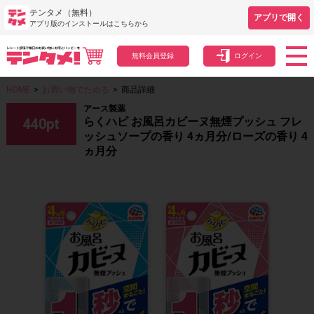
テンタメ（無料）
アプリで開く
アプリ版のインストールはこちらから
無料会員登録
ログイン
HOME
>
お買い物でためる
>
商品詳細
アース製薬
らくハピ お風呂カビーヌ無煙プッシュ フレ
440
pt
ッシュソープの香り 4ヵ月分/ローズの香り 4
ヵ月分