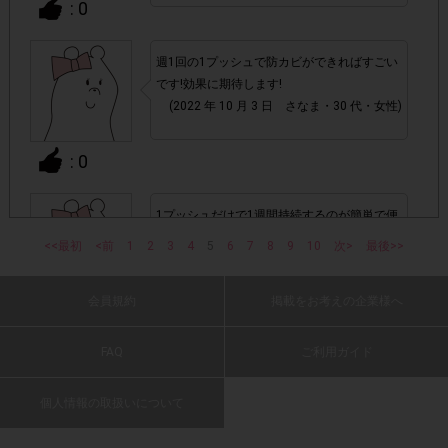
: 0
て、機種によってはアンケートに回答できない場合がござい
ます。
週1回の1プッシュで防カビができればすごい
です!効果に期待します!
▼ポイント付与対象外
(2022 年 10 月 3 日 さなま・30 代・女性)
チェックポイントの条件を満たしていない場合
・
: 0
・ECサイトやネットスーパーでのご購入
1プッシュだけで1週間持続するのが簡単で便
利!
・1つのアンケートにつき、お1人様あたり複数回の参加が
<<最初
<前
1
2
3
4
5
6
7
8
9
10
次>
最後>>
(2022 年 10 月 3 日 かい・30 代・女性)
確認された場合。
株式会社ドゥ・ハウスが運営する、レシートを活用したサ
会員規約
掲載をお考えの企業様へ
: 0
1つのアンケートにつき1人1回
ービスのモニター回答は、
の参加とさせていただいております。
FAQ
ご利用ガイド
くん煙タイプと違って準備がいらず、シュッ
「チェーン名」「店舗名」「日付」
・レシート画像に
とスプレーで完了なので、本当に簡単です!こ
個人情報の取扱いについて
れ1本で4ヶ月分というのも、大変経済的だと
「対象商品名」「購入数」
の全てが記載されていない場合
思います。