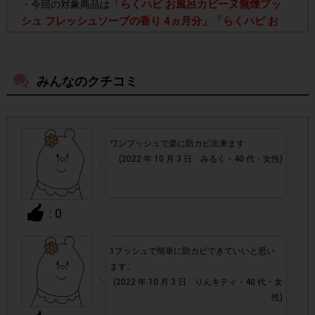
「らくハピ お風呂カビーヌ無煙プッ
・今回の対象商品は
シュ フレッシュソープの香り 4ヵ月分」「らくハピ お
風呂カビーヌ無煙プッシュ ローズの香り 4ヵ月分」
で
す。「6ヵ月分」はポイント付与対象外です。
みんなのクチコミ
よく売っているお店以外の店舗でもご購入いただけま
・
す。
ワンプッシュで楽に防カビ出来ます
・店舗によって取扱いのない場合があります。予めご了承く
(2022 年 10 月 3 日 みるく・40 代・女性)
ださい。
・参加(申し込み)を回答前にしていただければ、募集人数が
: 0
上限に達しても、掲載期間内のアンケート回答が可能です。
1プッシュで簡単に防カビできていいと思い
アカウントを停止
・悪質な投稿があった場合、
させていた
ます。
だくこともあります。
(2022 年 10 月 3 日 りんキティ・40 代・女
性)
・スマートフォン、携帯電話、タブレットPCにつきまし