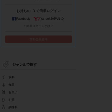
モラタメシステムメンテナンスによる一部サービ
ス停止のお知らせ
お持ちの ID で簡単ログイン
2022.12.15
事務局休業のお知らせ
Facebook
Yahoo! JAPAN ID
2022.12.08
> 簡単ログインとは？
【解消済み】yahoo簡単ログイン一時停止のお知
らせ
無料会員登録
2022.11.24
yahoo簡単ログイン一時停止のお知らせ
2022.08.29
モラタメサイトのシステムメンテナンスによる一
部サービス停止のお知らせ
ジャンルで探す
2022.08.01
事務局休業期間のお知らせ
飲料
2022.07.25
テンタメアプリのチェックイン機能終了(ガラポ
食品
ン、店長さん)のお知らせ
お菓子
2022.06.10
お酒
テンタメ事務局からのお願い
2022.04.22
調味料