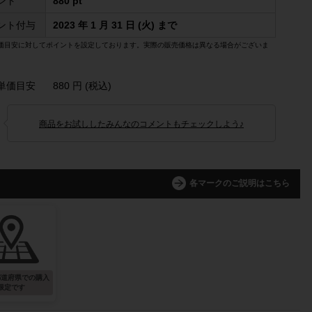
ント
880 pt
ント付与
2023 年 1 月 31 日 (火) まで
価目安に対してポイントを設定しております。実際の販売価格は異なる場合がございま
単価目安
880 円 (税込)
商品をお試ししたみんなのコメントもチェックしよう♪
各マークのご説明はこちら
都道府県での購入
限定です