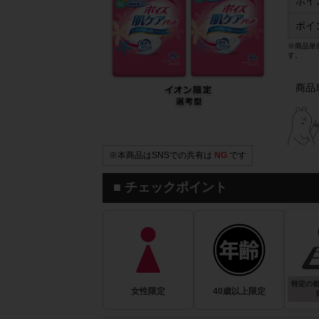
ポイ
ポイ
※商品単
す。
商品
※本商品はSNSでの共有は
NG
です
■ チェックポイント
特定の
女性限定
40歳以上限定