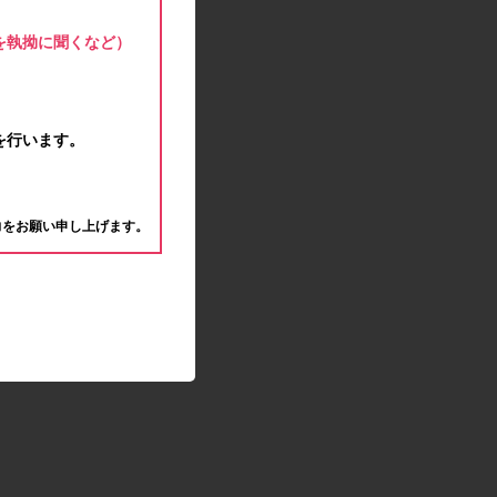
モラタメサイトのシステムメンテナンスによる一
部サービス停止のお知らせ
を執拗に聞くなど）
2020.04.22
ゴールデンウィーク休業期間のお知らせ
2020.04.02
新型コロナウイルス対策の影響につきまして
を行います。
2020.02.10
モラタメサイトのシステムメンテナンスによる一
。
部サービス停止のお知らせ
力をお願い申し上げます。
2019.12.04
事務局休業のお知らせ
2019.12.03
コツコツ貯めるコーナー終了のお知らせ
2019.10.09
モラタメサイトのシステムメンテナンスによる一
部サービス停止のお知らせ
2019.09.28
アンケート回答時に繰り返しエラーが発生してい
る状況につきまして
2019.09.11
モラタメサイトのシステムメンテナンスによる一