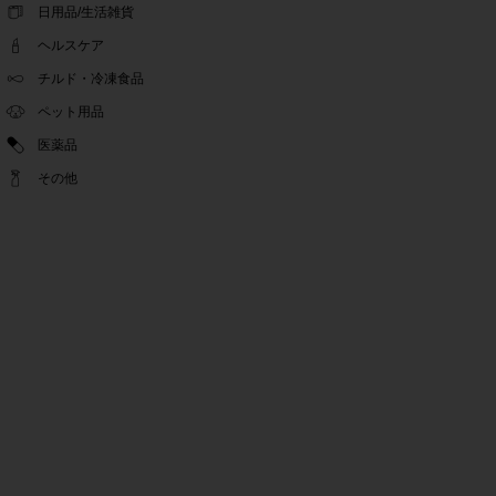
ゴールデンウィーク休業期間のお知らせ
日用品/生活雑貨
2022.04.14
ヘルスケア
問い合わせチャット機能復旧のお知らせ
2022.04.07
チルド・冷凍食品
問い合わせチャット機能の不具合につきまして
ペット用品
2022.03.24
医薬品
Pex交換の再開のお知らせ
2022.03.22
その他
PeX交換停止のお知らせ
2022.01.12
Pex交換の再開のお知らせ
2022.01.05
PeX交換停止のお知らせ
2021.12.16
事務局休業のお知らせ
2021.08.02
事務局休業のお知らせ
2021.04.27
ゴールデンウィーク休業期間のお知らせ
2021.01.25
テンタメ事務局からのお願い