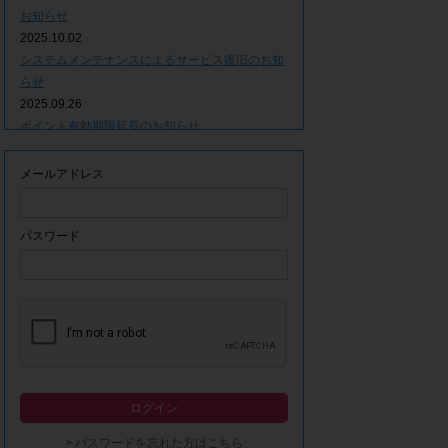
お知らせ
2025.10.02
システムメンテナンスによるサービス復旧のお知
らせ
2025.09.26
ポイント有効期限延長のお知らせ
2025.09.09
システムメンテナンスによるサービス一時停止の
メールアドレス
お知らせ
2025.06.05
ｘ(旧Twitter)での「簡単ログイン」停止のお知ら
パスワード
せ
2023.12.21
事務局休業期間につきまして
2023.04.21
【ゴールデンウィーク休業期間につきまして】
2023.02.14
システムメンテナンスによるサービス一時停止の
ログイン
お知らせ
2022.12.28
> パスワードを忘れた方はこちら