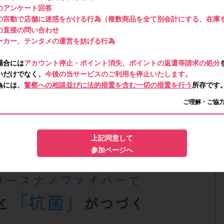
のアンケート回答
の言動で店舗に迷惑をかける行為（複数商品を全て別会計にする、在庫
の直接の問い合わせ
ーカー、テンタメの運営を妨げる行為
場合には
アカウント停止・ポイント消失、ポイントの返還等請求の処分
いだけでなく、
今後の当サービスのご利用を停止いたします。
為には、
警察への相談並びに法的措置を含む一切の措置を行う
所存です
ご理解・ご協
上記同意して
参加ページへ