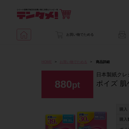
お買い物でためる
HOME
>
お買い物でためる
>
商品詳細
日本製紙クレ
880
ポイズ 肌
pt
購入
購入