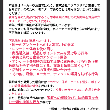
本企画はメーカーや店舗ではなく、株式会社エクスクリエが主催して
おります。そのため、モニターであることは知られないようにご注意
ください。
在庫を含めた商品に関することや本企画に関しての質問等をお店の方
やメーカーにしないでください。
近年、世間一般的に不正行為が頻発しています。
テンタメでも日々の警戒に加え、各メーカーや店舗からの報告により
不正行為を確認しています。
下記行為は規約違反となります。
・同一のアンケートへの1人2回以上の参加
・レシートの偽造や使い回し
・商品購入後、返品しポイントのみを受け取る行為
・事実と異なる虚偽のアンケート回答
・アンケート参加時の言動で店舗に迷惑をかける行為（複
数商品を全て別会計にする、在庫を執拗に聞くなど）
・店舗やメーカーへの直接の問い合わせ
・その他、店舗、メーカー、テンタメの運営を妨げる行為
規約違反が発覚した場合には
アカウント停止・ポイント消失、ポイン
トの返還等請求の処分
を行います。
謝礼の対象にならないだけでなく、
今後の当サービスのご利用を停止
いたします。
警察への相談並びに法的措置を含
また、悪質な違反行為には、
む一切の措置を行う
所存です。
ご理解・ご協力をお願い申し上げます。