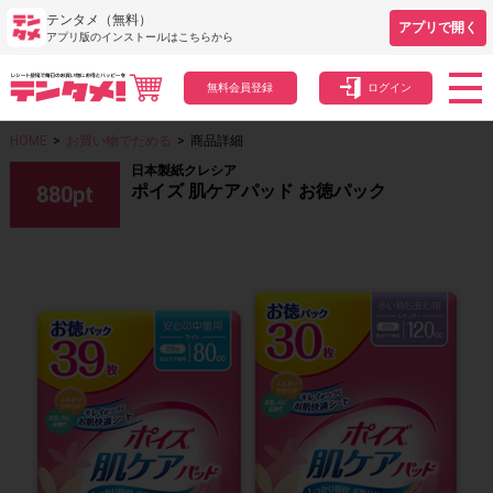
テンタメ（無料）
アプリで開く
アプリ版のインストールはこちらから
無料会員登録
ログイン
HOME
>
お買い物でためる
>
商品詳細
日本製紙クレシア
ポイズ 肌ケアパッド お徳パック
880
pt