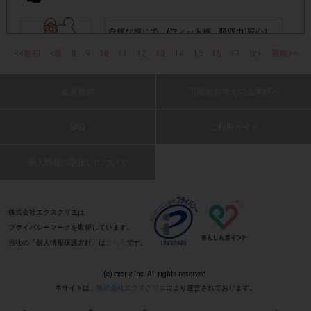
1つのアンケートにつき1人1回
ービスのモニター回答は、
の参加とさせていただいております。
自然な感じで、(フィット感、吸収力)安心し
て使用出来ます。
<<最初
<前
8
9
10
11
12
13
14
15
16
17
次>
最後>>
(2022 年 12 月 5 日 とんとん・60 代・女性)
「チェーン名」「店舗名」「日付」
・レシート画像に
「対象商品名」「購入数」
の全てが記載されていない場合
会員規約
掲載をお考えの企業様へ
: 0
▼レシート画像について
FAQ
ご利用ガイド
素早く吸収したのでさらっとした感じで良か
画像は、1つのアンケートにつき必ず1枚でお送りくだ
・
ったです。
さい。
個人情報の取扱いについて
(2022 年 12 月 5 日 きゅうたいぷ・100
代・女性)
・レシートが長くなり、全体を撮影すると文字が見えにくく
: 0
株式会社エクスクリエは
「チェーン名」「店舗名」「日
なってしまう場合は、
プライバシーマークを取得しています。
付」「対象商品名」「購入数」
レシー
が確認できるよう
当社の「個人情報保護方針」は
こちら
です。
付けているだけでとても安心です。肌触りも
トを折り曲げ、撮影してください。
よく、付けていることが気になりません。
(c) excrie Inc. All rights reserved.
(2022 年 12 月 5 日 ネココ・50 代・女性)
・レシート内に、他の商品が一緒に印字されていても問題ご
本サイトは、
株式会社エクスクリエ
により運営されております。
ざいません。