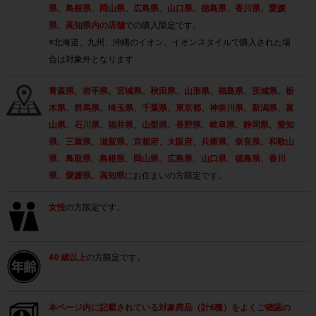
県、島根県、岡山県、広島県、山口県、徳島県、香川県、愛媛
県、高知県内の店舗
での購入限定です。
※北海道、九州、沖縄のイオン、イオンスタイルで購入された場
合は対象外となります
青森県、岩手県、宮城県、秋田県、山形県、福島県、茨城県、栃
木県、群馬県、埼玉県、千葉県、東京都、神奈川県、新潟県、富
山県、石川県、福井県、山梨県、長野県、岐阜県、静岡県、愛知
県、三重県、滋賀県、京都府、大阪府、兵庫県、奈良県、和歌山
県、鳥取県、島根県、岡山県、広島県、山口県、徳島県、香川
県、愛媛県、高知県
にお住まいの方限定です。
女性
の方限定です。
40 歳以上
の方限定です。
本ページ内に記載されている対象商品（計6種）をよくご確認の