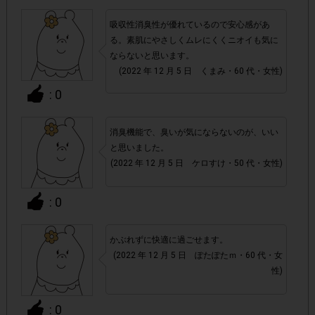
上限に達しても、掲載期間内のアンケート回答が可能です。
吸収性消臭性が優れているので安心感があ
る。素肌にやさしくムレにくくニオイも気に
アカウントを停止
・悪質な投稿があった場合、
させていた
ならないと思います。
だくこともあります。
(2022 年 12 月 5 日 くまみ・60 代・女性)
: 0
・スマートフォン、携帯電話、タブレットPCにつきまし
て、機種によってはアンケートに回答できない場合がござい
消臭機能で、臭いが気にならないのが、いい
ます。
と思いました。
(2022 年 12 月 5 日 ケロすけ・50 代・女性)
▼ポイント付与対象外
チェックポイントの条件を満たしていない場合
: 0
・
・ECサイトやネットスーパーでのご購入
かぶれずに快適に過ごせます。
(2022 年 12 月 5 日 ぽたぽたｍ・60 代・女
性)
・1つのアンケートにつき、お1人様あたり複数回の参加が
確認された場合。
: 0
株式会社ドゥ・ハウスが運営する、レシートを活用したサ