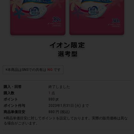
※本商品はSNSでの共有は
NG
です
購入・回答
終了しました
購入数
1
点
ポイント
880 pt
ポイント付与
2023年1月31日 (火)
まで
商品単価目安
880 円 (税込)
※商品単価目安に対してポイントを設定しております。実際の販売価格は異な
る場合がございます。