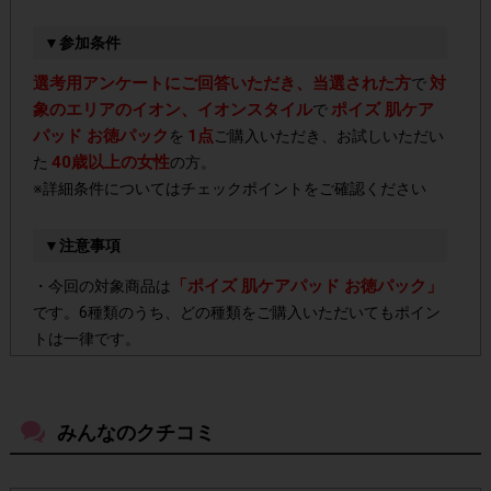
▼参加条件
選考用アンケートにご回答いただき、当選された方
対
で
象のエリアのイオン、イオンスタイル
ポイズ 肌ケア
で
パッド お徳パック
1点
を
ご購入いただき、お試しいただい
40歳以上の女性
た
の方。
※詳細条件についてはチェックポイントをご確認ください
▼注意事項
「ポイズ 肌ケアパッド お徳パック」
・今回の対象商品は
です。6種類のうち、どの種類をご購入いただいてもポイン
トは一律です。
・店舗によって取扱いのない場合があります。予めご了承く
ださい。
みんなのクチコミ
・参加(申し込み)を回答前にしていただければ、募集人数が