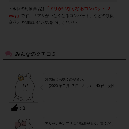
「アリがいなくなるコンバット ２
・今回の対象商品は
way」
です。「アリがいなくなるコンバット」などの類似
商品との間違いにお気をつけください。
よく売っているお店以外の店舗でもご購入いただけま
・
す。
みんなのクチコミ
・店舗によって取扱いのない場合があります。予めご了承く
ださい。
外来種にも効くのが良い。
・参加(申し込み)を回答前にしていただければ、募集人数が
(2023 年 7 月 17 日 ろっく・40 代・女性)
上限に達しても、掲載期間内のアンケート回答が可能です。
アカウントを停止
・悪質な投稿があった場合、
させていた
: 0
だくこともあります。
アルゼンチンアリにも効果があり、置くだけ
・スマートフォン、携帯電話、タブレットPCにつきまし