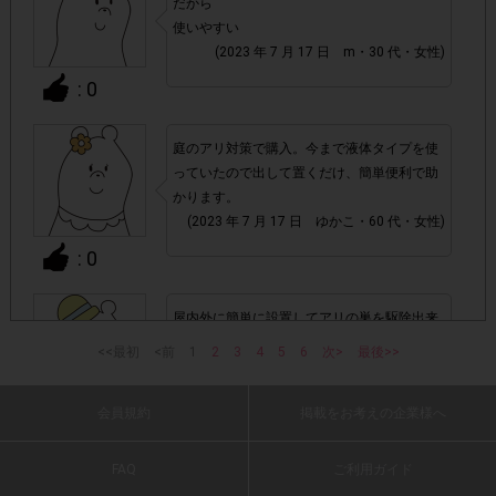
だから
て、機種によってはアンケートに回答できない場合がござい
使いやすい
ます。
(2023 年 7 月 17 日 m・30 代・女性)
: 0
▼ポイント付与対象外
チェックポイントの条件を満たしていない場合
・
庭のアリ対策で購入。今まで液体タイプを使
っていたので出して置くだけ、簡単便利で助
かります。
・ECサイトやネットスーパーでのご購入
(2023 年 7 月 17 日 ゆかこ・60 代・女性)
: 0
・1つのアンケートにつき、お1人様あたり複数回の参加が
確認された場合。
屋内外に簡単に設置してアリの巣を駆除出来
株式会社ドゥ・ハウスが運営する、レシートを活用したサ
るので、効果に期待です。
1つのアンケートにつき1人1回
ービスのモニター回答は、
<<最初
<前
1
2
3
4
5
6
次>
最後>>
(2023 年 7 月 17 日 いるか・50 代・男性)
の参加とさせていただいております。
会員規約
掲載をお考えの企業様へ
: 0
「チェーン名」「店舗名」「日付」
・レシート画像に
「対象商品名」「購入数」
の全てが記載されていない場合
FAQ
ご利用ガイド
2種類のエサでいろいろなアリに対応してい