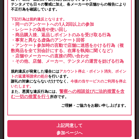
テンタメでも日々の警戒に加え、各メーカーや店舗からの報告により
不正行為を確認しています。
下記行為は規約違反となります。
・同一のアンケートへの1人2回以上の参加
・レシートの偽造や使い回し
・商品購入後、返品しポイントのみを受け取る行為
・事実と異なる虚偽のアンケート回答
・アンケート参加時の言動で店舗に迷惑をかける行為（複
数商品を全て別会計にする、在庫を執拗に聞くなど）
・店舗やメーカーへの直接の問い合わせ
・その他、店舗、メーカー、テンタメの運営を妨げる行為
規約違反が発覚した場合には
アカウント停止・ポイント消失、ポイン
トの返還等請求の処分
を行います。
謝礼の対象にならないだけでなく、
今後の当サービスのご利用を停止
いたします。
警察への相談並びに法的措置を含
また、悪質な違反行為には、
む一切の措置を行う
所存です。
ご理解・ご協力をお願い申し上げます。
上記同意して
参加ページへ