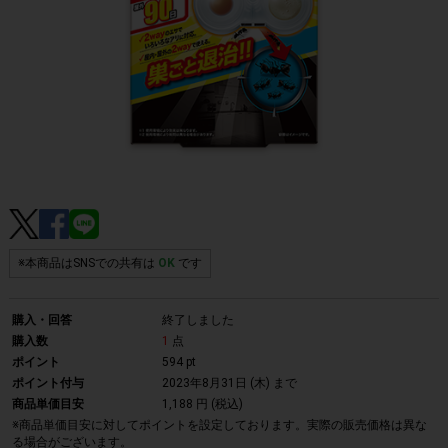
※本商品はSNSでの共有は
OK
です
購入・回答
終了しました
購入数
1
点
ポイント
594 pt
ポイント付与
2023年8月31日 (木)
まで
商品単価目安
1,188 円 (税込)
※商品単価目安に対してポイントを設定しております。実際の販売価格は異な
る場合がございます。