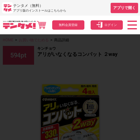
テンタメ（無料）
アプリで開く
アプリ版のインストールはこちらから
無料会員登録
ログイン
HOME
>
お買い物でためる
>
商品詳細
キンチョウ
アリがいなくなるコンバット ２way
594
pt