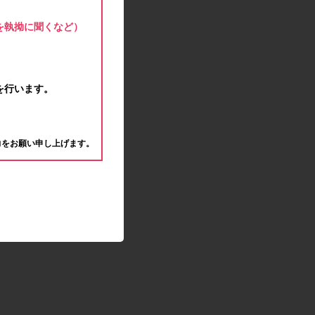
モラタメサイトのシステムメンテナンスによる一
部サービス停止のお知らせ
を執拗に聞くなど）
2020.04.22
ゴールデンウィーク休業期間のお知らせ
2020.04.02
新型コロナウイルス対策の影響につきまして
を行います。
2020.02.10
モラタメサイトのシステムメンテナンスによる一
。
部サービス停止のお知らせ
力をお願い申し上げます。
2019.12.04
事務局休業のお知らせ
2019.12.03
コツコツ貯めるコーナー終了のお知らせ
2019.10.09
モラタメサイトのシステムメンテナンスによる一
部サービス停止のお知らせ
2019.09.28
アンケート回答時に繰り返しエラーが発生してい
る状況につきまして
2019.09.11
モラタメサイトのシステムメンテナンスによる一