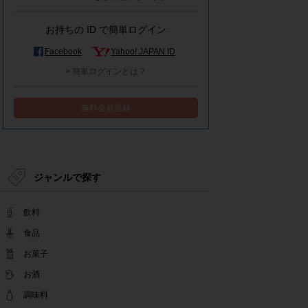
モラタメシステムメンテナンスによる一部サービ
ス停止のお知らせ
お持ちの ID で簡単ログイン
2022.12.15
事務局休業のお知らせ
Facebook
Yahoo! JAPAN ID
2022.12.08
> 簡単ログインとは？
【解消済み】yahoo簡単ログイン一時停止のお知
らせ
無料会員登録
2022.11.24
yahoo簡単ログイン一時停止のお知らせ
2022.08.29
モラタメサイトのシステムメンテナンスによる一
部サービス停止のお知らせ
ジャンルで探す
2022.08.01
事務局休業期間のお知らせ
飲料
2022.07.25
テンタメアプリのチェックイン機能終了(ガラポ
食品
ン、店長さん)のお知らせ
お菓子
2022.06.10
お酒
テンタメ事務局からのお願い
2022.04.22
調味料