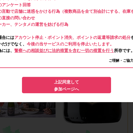
のアンケート回答
の言動で店舗に迷惑をかける行為（複数商品を全て別会計にする、在庫
の直接の問い合わせ
ーカー、テンタメの運営を妨げる行為
場合には
アカウント停止・ポイント消失、ポイントの返還等請求の処分
いだけでなく、
今後の当サービスのご利用を停止いたします。
為には、
警察への相談並びに法的措置を含む一切の措置を行う
所存です
ご理解・ご協
上記同意して
参加ページへ