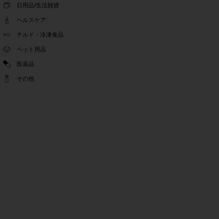
ゴールデンウィーク休業期間のお知らせ
日用品/生活雑貨
2022.04.14
ヘルスケア
問い合わせチャット機能復旧のお知らせ
2022.04.07
チルド・冷凍食品
問い合わせチャット機能の不具合につきまして
ペット用品
2022.03.24
医薬品
Pex交換の再開のお知らせ
2022.03.22
その他
PeX交換停止のお知らせ
2022.01.12
Pex交換の再開のお知らせ
2022.01.05
PeX交換停止のお知らせ
2021.12.16
事務局休業のお知らせ
2021.08.02
事務局休業のお知らせ
2021.04.27
ゴールデンウィーク休業期間のお知らせ
2021.01.25
テンタメ事務局からのお願い