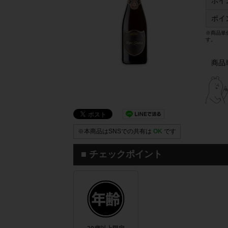
ポイ
ポイ
※商品単
す。
商品
※本商品はSNSでの共有は
OK
です
■ チェックポイント