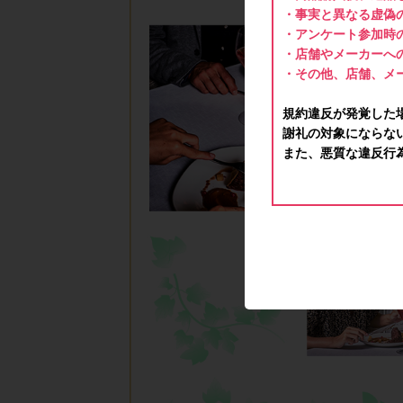
・事実と異なる虚偽
・アンケート参加時
・店舗やメーカーへ
・その他、店舗、メ
規約違反が発覚した
謝礼の対象にならな
また、悪質な違反行