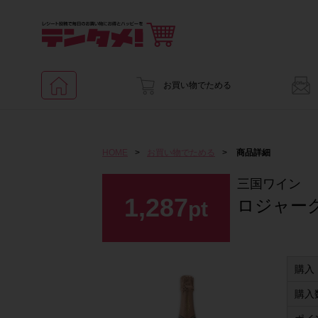
お買い物でためる
HOME
>
お買い物でためる
>
商品詳細
三国ワイン
1,287
ロジャーグ
pt
購入
購入