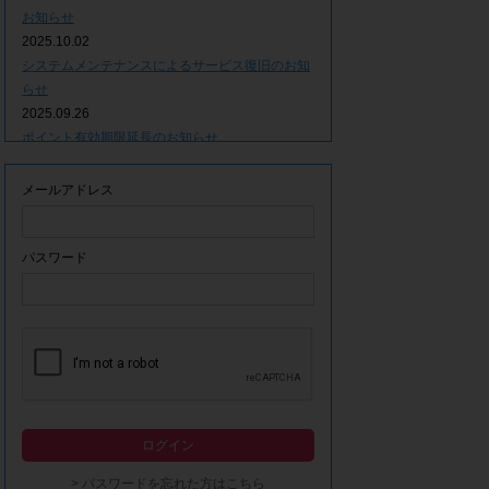
お知らせ
2025.10.02
システムメンテナンスによるサービス復旧のお知
らせ
2025.09.26
ポイント有効期限延長のお知らせ
2025.09.09
システムメンテナンスによるサービス一時停止の
メールアドレス
お知らせ
2025.06.05
ｘ(旧Twitter)での「簡単ログイン」停止のお知ら
パスワード
せ
2023.12.21
事務局休業期間につきまして
2023.04.21
【ゴールデンウィーク休業期間につきまして】
2023.02.14
システムメンテナンスによるサービス一時停止の
ログイン
お知らせ
2022.12.28
> パスワードを忘れた方はこちら