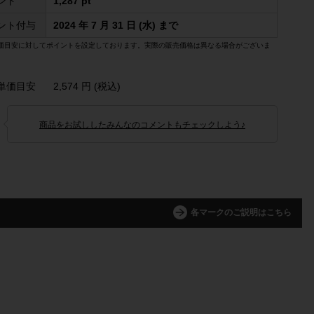
ント
1,287 pt
ント付与
2024 年 7 月 31 日 (水) まで
価目安に対してポイントを設定しております。実際の販売価格は異なる場合がございま
単価目安
2,574 円 (税込)
商品をお試ししたみんなのコメントもチェックしよう♪
各マークのご説明はこちら