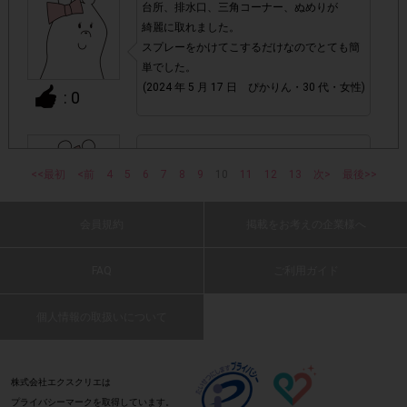
台所、排水口、三角コーナー、ぬめりが
・1つのアンケートにつき、お1人様あたり複数回の参加が
綺麗に取れました。
確認された場合。
スプレーをかけてこするだけなのでとても簡
株式会社エクスクリエが運営する、レシートを活用したサ
単でした。
1つのアンケートにつき1人1回
ービスのモニター回答は、
(2024 年 5 月 17 日 ぴかりん・30 代・女性)
: 0
の参加とさせていただいております。
「チェーン名」「店舗名」「日付」
・レシート画像に
シンクがとてもきれいになり良かったです。
「対象商品名」「購入数」
の全てが記載されていない場合
<<最初
<前
4
5
6
(2024 年 5 月 17 日 やあな・30 代・女性)
7
8
9
10
11
12
13
次>
最後>>
▼レシート画像について
会員規約
掲載をお考えの企業様へ
: 0
画像は、1つのアンケートにつき必ず1枚でお送りくだ
・
さい。
FAQ
ご利用ガイド
汚れ落ちが良いと思います。また防臭機能も
あるのでお勧めです。
個人情報の取扱いについて
・レシートが長くなり、全体を撮影すると文字が見えにくく
(2024 年 5 月 17 日 あのひとは・50 代・男
「チェーン名」「店舗名」「日
なってしまう場合は、
性)
付」「対象商品名」「購入数」
レシー
が確認できるよう
: 0
株式会社エクスクリエは
トを折り曲げ、撮影してください。
プライバシーマークを取得しています。