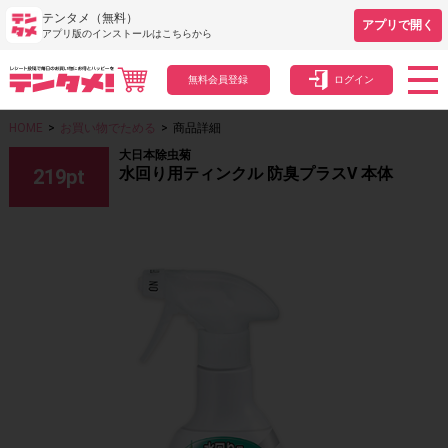
テンタメ（無料）
アプリで開く
アプリ版のインストールはこちらから
無料会員登録
ログイン
HOME
>
お買い物でためる
>
商品詳細
大日本除虫菊
水回り用ティンクル 防臭プラスV 本体
219
pt