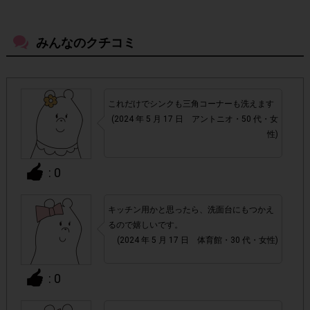
ださい。
みんなのクチコミ
・参加(申し込み)を回答前にしていただければ、募集人数が
上限に達しても、掲載期間内のアンケート回答が可能です。
アカウントを停止
・悪質な投稿があった場合、
させていた
これだけでシンクも三角コーナーも洗えます
だくこともあります。
(2024 年 5 月 17 日 アントニオ・50 代・女
性)
・スマートフォン、携帯電話、タブレットPCにつきまし
て、機種によってはアンケートに回答できない場合がござい
: 0
ます。
キッチン用かと思ったら、洗面台にもつかえ
▼ポイント付与対象外
るので嬉しいです。
(2024 年 5 月 17 日 体育館・30 代・女性)
チェックポイントの条件を満たしていない場合
・
: 0
・ECサイトやネットスーパーでのご購入