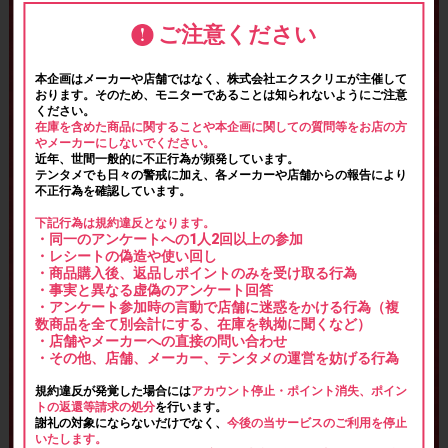
ご注意ください
本企画はメーカーや店舗ではなく、株式会社エクスクリエが主催して
おります。そのため、モニターであることは知られないようにご注意
ください。
在庫を含めた商品に関することや本企画に関しての質問等をお店の方
やメーカーにしないでください。
近年、世間一般的に不正行為が頻発しています。
テンタメでも日々の警戒に加え、各メーカーや店舗からの報告により
不正行為を確認しています。
下記行為は規約違反となります。
・同一のアンケートへの1人2回以上の参加
・レシートの偽造や使い回し
・商品購入後、返品しポイントのみを受け取る行為
・事実と異なる虚偽のアンケート回答
・アンケート参加時の言動で店舗に迷惑をかける行為（複
数商品を全て別会計にする、在庫を執拗に聞くなど）
・店舗やメーカーへの直接の問い合わせ
・その他、店舗、メーカー、テンタメの運営を妨げる行為
規約違反が発覚した場合には
アカウント停止・ポイント消失、ポイン
トの返還等請求の処分
を行います。
謝礼の対象にならないだけでなく、
今後の当サービスのご利用を停止
いたします。