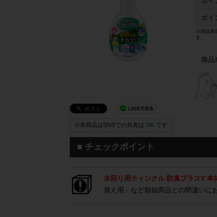
ポイ
ポイ
※商品単
す。
商品
※本商品はSNSでの共有は
OK
です
■ チェックポイント
水回り用ティンクル 防臭プラスV 本
替え用」など類似商品との間違いに