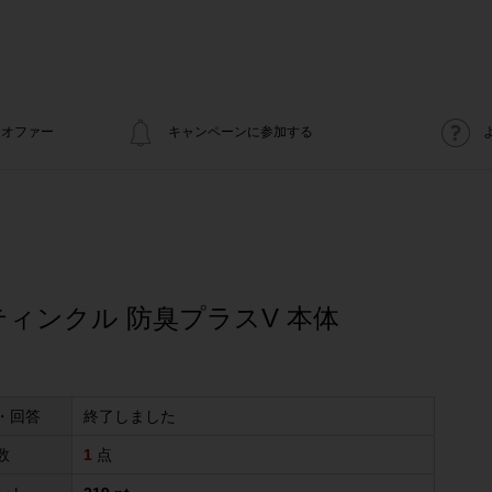
オファー
キャンペーンに参加する
ィンクル 防臭プラスV 本体
・回答
終了しました
数
1
点