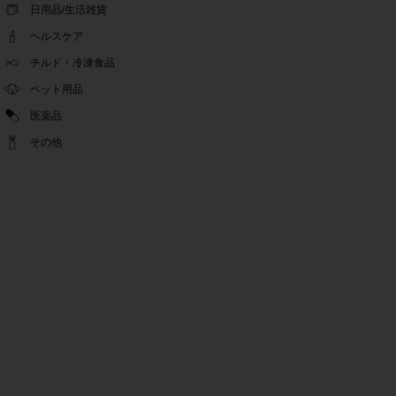
ゴールデンウィーク休業期間のお知らせ
日用品/生活雑貨
2022.04.14
ヘルスケア
問い合わせチャット機能復旧のお知らせ
2022.04.07
チルド・冷凍食品
問い合わせチャット機能の不具合につきまして
ペット用品
2022.03.24
医薬品
Pex交換の再開のお知らせ
2022.03.22
その他
PeX交換停止のお知らせ
2022.01.12
Pex交換の再開のお知らせ
2022.01.05
PeX交換停止のお知らせ
2021.12.16
事務局休業のお知らせ
2021.08.02
事務局休業のお知らせ
2021.04.27
ゴールデンウィーク休業期間のお知らせ
2021.01.25
テンタメ事務局からのお願い