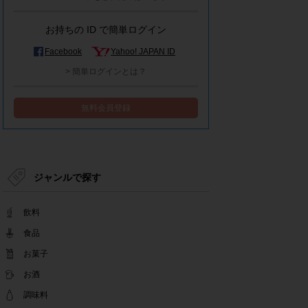
モラタメシステムメンテナンスによる一部サービ
ス停止のお知らせ
お持ちの ID で簡単ログイン
2022.12.15
事務局休業のお知らせ
Facebook
Yahoo! JAPAN ID
2022.12.08
> 簡単ログインとは？
【解消済み】yahoo簡単ログイン一時停止のお知
らせ
無料会員登録
2022.11.24
yahoo簡単ログイン一時停止のお知らせ
2022.08.29
モラタメサイトのシステムメンテナンスによる一
部サービス停止のお知らせ
ジャンルで探す
2022.08.01
事務局休業期間のお知らせ
飲料
2022.07.25
テンタメアプリのチェックイン機能終了(ガラポ
食品
ン、店長さん)のお知らせ
お菓子
2022.06.10
お酒
テンタメ事務局からのお願い
2022.04.22
調味料