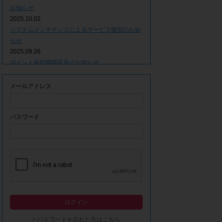
お知らせ
2025.10.02
システムメンテナンスによるサービス復旧のお知
らせ
2025.09.26
ポイント有効期限延長のお知らせ
2025.09.09
システムメンテナンスによるサービス一時停止の
メールアドレス
お知らせ
2025.06.05
ｘ(旧Twitter)での「簡単ログイン」停止のお知ら
パスワード
せ
2023.12.21
事務局休業期間につきまして
2023.04.21
【ゴールデンウィーク休業期間につきまして】
2023.02.14
システムメンテナンスによるサービス一時停止の
ログイン
お知らせ
2022.12.28
> パスワードを忘れた方はこちら