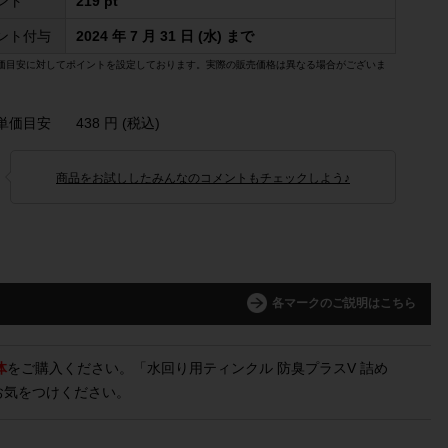
ント
219 pt
ント付与
2024 年 7 月 31 日 (水) まで
価目安に対してポイントを設定しております。実際の販売価格は異なる場合がございま
単価目安
438 円 (税込)
商品をお試ししたみんなのコメントもチェックしよう♪
各マークのご説明はこちら
体
をご購入ください。「水回り用ティンクル 防臭プラスV 詰め
お気をつけください。