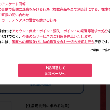
のアンケート回答
の言動で店舗に迷惑をかける行為（複数商品を全て別会計にする、在庫
の直接の問い合わせ
ーカー、テンタメの運営を妨げる行為
場合には
アカウント停止・ポイント消失、ポイントの返還等請求の処分
いだけでなく、
今後の当サービスのご利用を停止いたします。
為には、
警察への相談並びに法的措置を含む一切の措置を行う
所存です
ご理解・ご協
上記同意して
参加ページへ