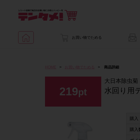
お買い物でためる
HOME
>
お買い物でためる
>
商品詳細
大日本除虫菊
219
水回り用テ
pt
購入
購入