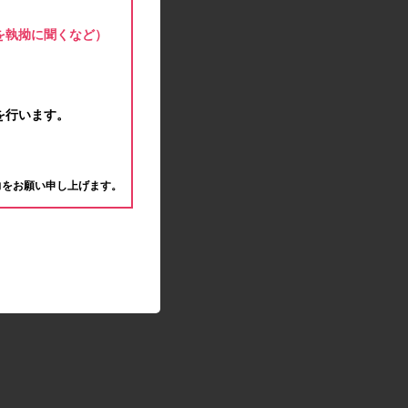
モラタメサイトのシステムメンテナンスによる一
部サービス停止のお知らせ
を執拗に聞くなど）
2020.04.22
ゴールデンウィーク休業期間のお知らせ
2020.04.02
新型コロナウイルス対策の影響につきまして
を行います。
2020.02.10
モラタメサイトのシステムメンテナンスによる一
。
部サービス停止のお知らせ
力をお願い申し上げます。
2019.12.04
事務局休業のお知らせ
2019.12.03
コツコツ貯めるコーナー終了のお知らせ
2019.10.09
モラタメサイトのシステムメンテナンスによる一
部サービス停止のお知らせ
2019.09.28
アンケート回答時に繰り返しエラーが発生してい
る状況につきまして
2019.09.11
モラタメサイトのシステムメンテナンスによる一