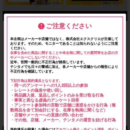
ご注意ください
本企画はメーカーや店舗ではなく、株式会社エクスクリエが主催して
おります。そのため、モニターであることは知られないようにご注意
ください。
在庫を含めた商品に関することや本企画に関しての質問等をお店の方
やメーカーにしないでください。
近年、世間一般的に不正行為が頻発しています。
テンタメでも日々の警戒に加え、各メーカーや店舗からの報告により
不正行為を確認しています。
下記行為は規約違反となります。
・同一のアンケートへの1人2回以上の参加
・レシートの偽造や使い回し
・商品購入後、返品しポイントのみを受け取る行為
・事実と異なる虚偽のアンケート回答
・アンケート参加時の言動で店舗に迷惑をかける行為（複
数商品を全て別会計にする、在庫を執拗に聞くなど）
・店舗やメーカーへの直接の問い合わせ
・その他、店舗、メーカー、テンタメの運営を妨げる行為
規約違反が発覚した場合には
アカウント停止・ポイント消失、ポイン