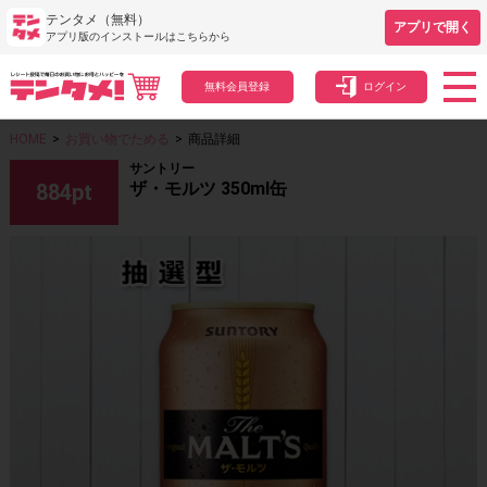
テンタメ（無料）
アプリで開く
アプリ版のインストールはこちらから
無料会員登録
ログイン
HOME
>
お買い物でためる
>
商品詳細
サントリー
ザ・モルツ 350ml缶
884
pt