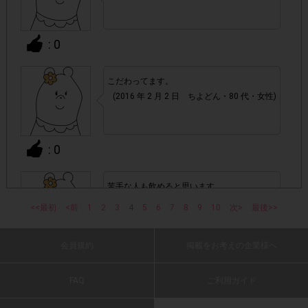
回の参加とさせていただいております。
: 0
アカウントを停止
・悪質な投稿があった場合、
させていた
だくこともあります。
こだわってます。
(2016 年 2 月 2 日 ちよどん・80 代・女性)
・スマートフォン、携帯電話、タブレットPCにつきまし
て、機種によってはアンケートに回答できない場合がござい
ます。
: 0
▼ポイント付与対象外
苦手な人も飲めると思います。
上記参加条件(対象商品・購入チェーン・回答期間・
・
(2016 年 2 月 2 日 KORORON・40 代・女
<<最初
<前
1
2
3
4
5
6
7
8
9
10
次>
最後>>
指定購入本数)以外
でのご参加
性)
会員規約
掲載をお考えの企業様へ
: 0
・ECサイトやネットスーパーでのご購入
FAQ
ご利用ガイド
・購入できなかった/指定本数を購入できなかった場合
旨み、飲みごたえがあって美味しいです。
(2016 年 2 月 2 日 石・40 代・女性)