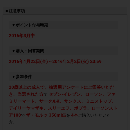
■ 注意事項
▼ポイント付与時期
2016年3月中
▼購入・回答期間
2016年1月22日(金)～2016年2月2日(火) 23:59
▼参加条件
20歳以上の成人で、抽選用アンケートにご回答いただ
き、当選された方
セブン‐イレブン、ローソン、ファ
で
ミリーマート、サークルK、サンクス、ミニストップ、
デイリーヤマザキ、スリーエフ、ポプラ、ローソンスト
ア100
ザ・モルツ 350ml缶
4本
で
を
ご購入いただいた
方。