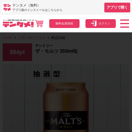
テンタメ（無料）
アプリで開く
アプリ版のインストールはこちらから
無料会員登録
ログイン
HOME
>
お買い物でためる
>
商品詳細
サントリー
ザ・モルツ 350ml缶
884
pt