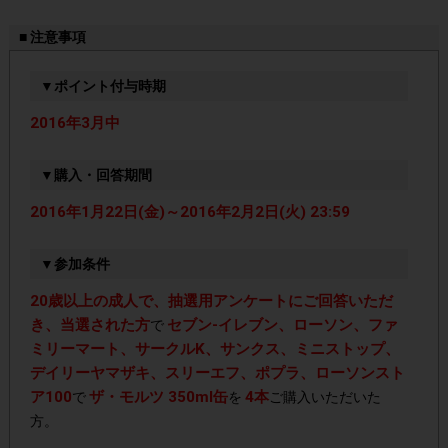
■ 注意事項
▼ポイント付与時期
2016年3月中
▼購入・回答期間
2016年1月22日(金)～2016年2月2日(火) 23:59
▼参加条件
20歳以上の成人で、抽選用アンケートにご回答いただ
き、当選された方
セブン‐イレブン、ローソン、ファ
で
ミリーマート、サークルK、サンクス、ミニストップ、
デイリーヤマザキ、スリーエフ、ポプラ、ローソンスト
ア100
ザ・モルツ 350ml缶
4本
で
を
ご購入いただいた
方。