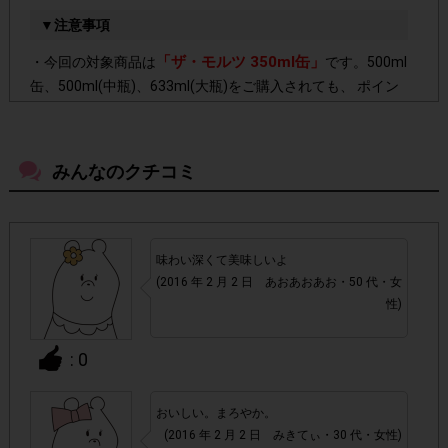
▼注意事項
「ザ・モルツ 350ml缶」
・今回の対象商品は
です。500ml
缶、500ml(中瓶)、633ml(大瓶)をご購入されても、 ポイン
ト付与対象外となりますのでご注意ください。
【セブン‐イレブン、ローソン、ファミリーマート、
・
みんなのクチコミ
サークルK、サンクス、ミニストップ、デイリーヤマザ
キ、スリーエフ、ポプラ、ローソンストア100】
以外で
ご購入いただいてもポイント付与対象外となります。
味わい深くて美味しいよ
(2016 年 2 月 2 日 あおあおあお・50 代・女
・店舗によって取扱いのない場合があります。予めご了承く
性)
ださい。
: 0
・参加(申し込み)を回答前にしていただければ、募集人数が
上限に達しても、掲載期間内のアンケート回答が可能です。
おいしい。まろやか。
(2016 年 2 月 2 日 みきてぃ・30 代・女性)
・他サイトのテンタメを含め、1つのアンケートにつき1人1