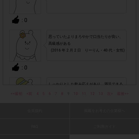
回の参加とさせていただいております。
: 0
アカウントを停止
・悪質な投稿があった場合、
させていた
だくこともあります。
思っていたよりまろやかで口当たりが良い、
高級感がある
・スマートフォン、携帯電話、タブレットPCにつきまし
(2016 年 2 月 2 日 りーりん・40 代・女性)
て、機種によってはアンケートに回答できない場合がござい
ます。
: 0
▼ポイント付与対象外
しっかりとした飲み応えがあり、満足できる
上記参加条件(対象商品・購入チェーン・回答期間・
・
商品でした。
<<最初
<前
4
5
6
7
8
9
10
11
12
13
次>
最後>>
指定購入本数)以外
でのご参加
(2016 年 2 月 2 日 naga1977・40 代・男性)
会員規約
掲載をお考えの企業様へ
: 0
・ECサイトやネットスーパーでのご購入
FAQ
ご利用ガイド
・購入できなかった/指定本数を購入できなかった場合
コクがあって、味わい深かったです。プレミ
アムビール並みだと思いました。