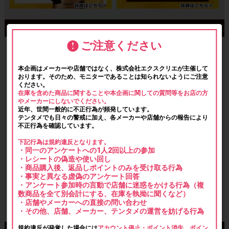
ご注意ください
本企画はメーカーや店舗ではなく、株式会社エクスクリエが主催して
おります。そのため、モニターであることは知られないようにご注意
ください。
在庫を含めた商品に関することや本企画に関しての質問等をお店の方
やメーカーにしないでください。
近年、世間一般的に不正行為が頻発しています。
テンタメでも日々の警戒に加え、各メーカーや店舗からの報告により
不正行為を確認しています。
下記行為は規約違反となります。
・同一のアンケートへの1人2回以上の参加
・レシートの偽造や使い回し
・商品購入後、返品しポイントのみを受け取る行為
・事実と異なる虚偽のアンケート回答
・アンケート参加時の言動で店舗に迷惑をかける行為（複
数商品を全て別会計にする、在庫を執拗に聞くなど）
・店舗やメーカーへの直接の問い合わせ
・その他、店舗、メーカー、テンタメの運営を妨げる行為
規約違反が発覚した場合には
アカウント停止・ポイント消失、ポイン