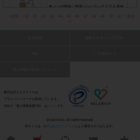
1つのアンケートにつき1人1回
ービスのモニター回答は、
食パンが簡単に惣菜パンになってとても美味
の参加とさせていただいております。
しかったです。フライドポテトにも合いまし
<<最初
<前
41
42
43
44
45
46
47
48
49
50
次>
最後
た。とても美味しかったです。
>>
(2026 年 5 月 4 日 つもさん・40 代・女性)
「チェーン名」「店舗名」「電話番
・レシート画像に
号」「購入日時」「対象商品名」「購入個数」「価格」
: 0
会員規約
掲載をお考えの企業様へ
の全てが記載されていない場合
FAQ
ご利用ガイド
トーストしても美味しい
▼レシート画像について
味が気に入りました
(2026 年 5 月 4 日 ネギ抜き・60 代・男性)
個人情報の取扱いについて
画像は、1つのアンケートにつき必ず1枚でお送りく
・
ださい。
: 0
株式会社エクスクリエは
・40㎝以上の長いレシートは必要事項が読み取れずポイン
プライバシーマークを取得しています。
食パンに塗って食べましたが、美味しかった
ト付与対象外となる場合がございます。ご参加の際のレシー
当社の「個人情報保護方針」は
こちら
です。
です。
※レシートは折り曲げな
トは40㎝以内を推奨いたします。
(2026 年 5 月 4 日 ロビン・50 代・男性)
いでください。
(c) excrie Inc. All rights reserved.
本サイトは、
株式会社エクスクリエ
により運営されております。
: 0
・レシート内に、他の商品が一緒に印字されていても問題