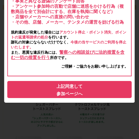
・事実と異なる虚偽のアンケート回答
・アンケート参加時の言動で店舗に迷惑をかける行為（複
数商品を全て別会計にする、在庫を執拗に聞くなど）
・店舗やメーカーへの直接の問い合わせ
・その他、店舗、メーカー、テンタメの運営を妨げる行為
規約違反が発覚した場合には
アカウント停止・ポイント消失、ポイン
トの返還等請求の処分
を行います。
謝礼の対象にならないだけでなく、
今後の当サービスのご利用を停止
いたします。
警察への相談並びに法的措置を含
また、悪質な違反行為には、
む一切の措置を行う
所存です。
ご理解・ご協力をお願い申し上げます。
上記同意して
参加ページへ