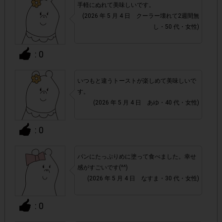
手軽にぬれて美味しいです。
・参加(申し込み)を回答前にしていただければ、募集人数
(2026 年 5 月 4 日 クーラー壊れて2週間無
が上限に達しても、掲載期間内のアンケート回答が可能で
し・50 代・女性)
す。
: 0
・スマートフォン、携帯電話、タブレットPCにつきまし
て、機種によってはアンケートに回答できない場合がござい
いつもと違うトーストが楽しめて美味しいで
ます。
す。
(2026 年 5 月 4 日 あゆ・40 代・女性)
▼ポイント付与対象外
チェックポイントの条件を満たしていない場合
: 0
・
・ECサイトやネットスーパー、リサイクルショップでのご
パンにたっぷりめに塗って食べました。幸せ
購入
感がすごいです(^^)
(2026 年 5 月 4 日 なすま・30 代・女性)
・1つのアンケートにつき、お1人様あたり複数回の参加が
: 0
確認された場合。
株式会社エクスクリエが運営する、レシートを活用したサ