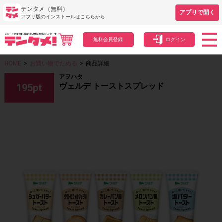
テンタメ（無料）
アプリで開く
アプリ版のインストールはこちらから
無料会員登録
ログイン
HOME
>
お買い物でためる
>
商品詳細
アヲハタ
ヴェルデ トーストスプレッド
195
pt