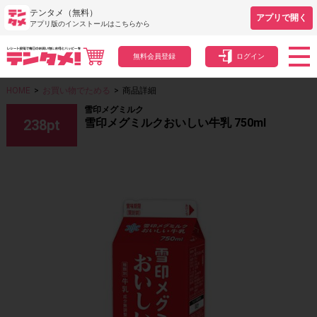
テンタメ（無料）
アプリで開く
アプリ版のインストールはこちらから
無料会員登録
ログイン
HOME
>
お買い物でためる
>
商品詳細
雪印メグミルク
雪印メグミルクおいしい牛乳 750ml
238
pt