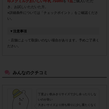
印メグミルクおいしい牛乳 750ml
1点
を
ご購入いただ
き、お試しいただいた方。
※詳細条件については「チェックポイント」をご確認くださ
い。
▼注意事項
・店舗によって取扱いのない場合があります。予めご了承く
ださい。
・参加(申し込み)を回答前にしていただければ、募集人数が
上限に達しても、掲載期間内のアンケート回答が可能です。
みんなのクチコミ
・スマートフォン、携帯電話、タブレットPCにつきまし
て、機種によってはアンケートに回答できない場合がござい
ます。
丁度よい飲みきりサイズで少し余ったりしな
いのが良い
▼ポイント付与対象外
大きいサイズより持ち帰りに少し重たくなく