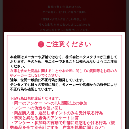
ご注意ください
本企画はメーカーや店舗ではなく、株式会社エクスクリエが主催して
おります。そのため、モニターであることは知られないようにご注意
ください。
在庫を含めた商品に関することや本企画に関しての質問等をお店の方
やメーカーにしないでください。
近年、世間一般的に不正行為が頻発しています。
テンタメでも日々の警戒に加え、各メーカーや店舗からの報告により
不正行為を確認しています。
下記行為は規約違反となります。
・同一のアンケートへの1人2回以上の参加
・レシートの偽造や使い回し
・商品購入後、返品しポイントのみを受け取る行為
・事実と異なる虚偽のアンケート回答
・アンケート参加時の言動で店舗に迷惑をかける行為（複
数商品を全て別会計にする、在庫を執拗に聞くなど）