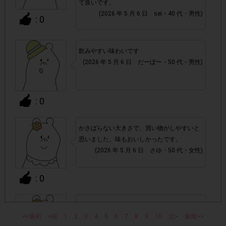
て良いです。
チェックポイントの条件を満たしていない場合
・
(2026 年 5 月 6 日 sei・40 代・男性)
: 0
・ECサイトやネットスーパーでのご購入
飲みやすい味わいです
・1つのアンケートにつき、お1人様あたり複数回の参加が
(2026 年 5 月 6 日 だーぼー・50 代・男性)
確認された場合。
株式会社エクスクリエが運営する、レシートを活用したサ
1つのアンケートにつき1人1回
ービスのモニター回答は、
: 0
の参加とさせていただいております。
かさばらない大きさで、買い物がしやすいと
「チェーン名」「店舗名」「電話番
・レシート画像に
思いました。味もおいしかったです。
号」「購入日時」「対象商品名」「購入個数」「価格」
(2026 年 5 月 6 日 さゆ・50 代・女性)
の全てが記載されていない場合
: 0
▼レシート画像について
画像は、1つのアンケートにつき必ず1枚でお送りくだ
・
濃くて美味しい牛乳で家族で飲みきれる丁度
さい。
<<最初
<前
1
2
いい量でした。
3
4
5
6
7
8
9
10
次>
最後>>