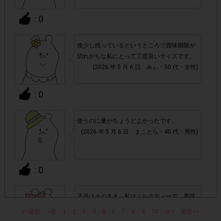
チェックポイントの条件を満たしていない場合
・
: 0
・ECサイトやネットスーパーでのご購入
後少し残っているというところで賞味期限が
切れがちな私にとって丁度良いサイズです。
・1つのアンケートにつき、お1人様あたり複数回の参加が
(2026 年 5 月 6 日 みぃ・50 代・女性)
確認された場合。
株式会社エクスクリエが運営する、レシートを活用したサ
: 0
1つのアンケートにつき1人1回
ービスのモニター回答は、
の参加とさせていただいております。
使うのに量がちょうどよかったです。
「チェーン名」「店舗名」「電話番
・レシート画像に
(2026 年 5 月 6 日 まことら・40 代・男性)
号」「購入日時」「対象商品名」「購入個数」「価格」
の全てが記載されていない場合
: 0
▼レシート画像について
子供はそのまま、私はミルクティーで、美味
画像は、1つのアンケートにつき必ず1枚でお送りくだ
・
しく飲みきれて良いですね。
さい。
<<最初
<前
1
2
3
4
5
6
7
8
9
10
次>
最後>>
(2026 年 5 月 6 日 うに・30 代・女性)