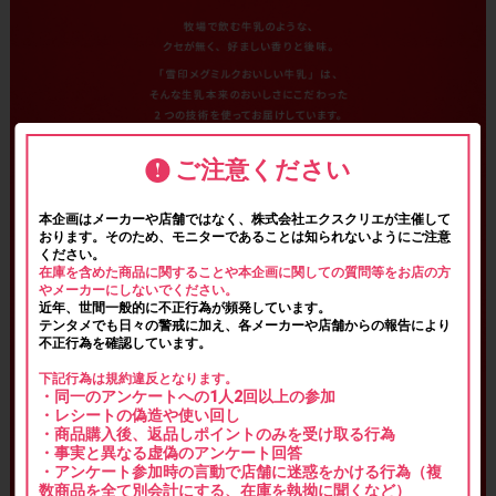
ご注意ください
本企画はメーカーや店舗ではなく、株式会社エクスクリエが主催して
おります。そのため、モニターであることは知られないようにご注意
ください。
在庫を含めた商品に関することや本企画に関しての質問等をお店の方
やメーカーにしないでください。
近年、世間一般的に不正行為が頻発しています。
テンタメでも日々の警戒に加え、各メーカーや店舗からの報告により
不正行為を確認しています。
下記行為は規約違反となります。
・同一のアンケートへの1人2回以上の参加
・レシートの偽造や使い回し
・商品購入後、返品しポイントのみを受け取る行為
・事実と異なる虚偽のアンケート回答
・アンケート参加時の言動で店舗に迷惑をかける行為（複
数商品を全て別会計にする、在庫を執拗に聞くなど）