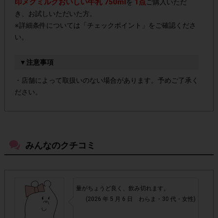
印メグミルクおいしい牛乳 750ml
1点
を
ご購入いただ
き、お試しいただいた方。
※詳細条件については「チェックポイント」をご確認くださ
い。
▼注意事項
・店舗によって取扱いのない場合があります。予めご了承く
ださい。
・参加(申し込み)を回答前にしていただければ、募集人数が
上限に達しても、掲載期間内のアンケート回答が可能です。
みんなのクチコミ
・スマートフォン、携帯電話、タブレットPCにつきまし
て、機種によってはアンケートに回答できない場合がござい
ます。
量がちょうど良く、飲み切れます。
(2026 年 5 月 6 日 わらま・30 代・女性)
▼ポイント付与対象外