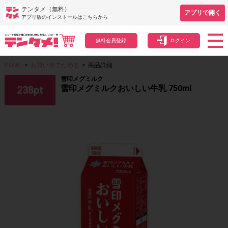
テンタメ（無料）
アプリで開く
アプリ版のインストールはこちらから
無料会員登録
ログイン
HOME
>
お買い物でためる
>
商品詳細
雪印メグミルク
雪印メグミルクおいしい牛乳 750ml
238
pt