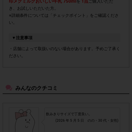
印メグミルクおいしい牛乳 750ml
1点
を
ご購入いただ
き、お試しいただいた方。
※詳細条件については「チェックポイント」をご確認くださ
い。
▼注意事項
・店舗によって取扱いのない場合があります。予めご了承く
ださい。
・参加(申し込み)を回答前にしていただければ、募集人数が
上限に達しても、掲載期間内のアンケート回答が可能です。
みんなのクチコミ
・スマートフォン、携帯電話、タブレットPCにつきまし
て、機種によってはアンケートに回答できない場合がござい
ます。
飲みきりサイズで丁度良い。
(2026 年 5 月 5 日 のの・30 代・女性)
▼ポイント付与対象外