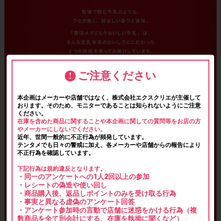
ご注意ください
本企画はメーカーや店舗ではなく、株式会社エクスクリエが主催して
おります。そのため、モニターであることは知られないようにご注意
ください。
在庫を含めた商品に関することや本企画に関しての質問等をお店の方
やメーカーにしないでください。
近年、世間一般的に不正行為が頻発しています。
テンタメでも日々の警戒に加え、各メーカーや店舗からの報告により
不正行為を確認しています。
下記行為は規約違反となります。
・同一のアンケートへの1人2回以上の参加
・レシートの偽造や使い回し
・商品購入後、返品しポイントのみを受け取る行為
・事実と異なる虚偽のアンケート回答
・アンケート参加時の言動で店舗に迷惑をかける行為（複
数商品を全て別会計にする、在庫を執拗に聞くなど）