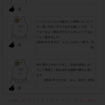
チェックポイントの条件を満たしていない場合
・
: 0
・ECサイトやネットスーパーでのご購入
しっかりとミルクの味がして美味しかったで
す。使いやすいサイズなのも嬉しいです。コ
・1つのアンケートにつき、お1人様あたり複数回の参加が
ーヒーをよく飲むのでカフェオレにしてもお
確認された場合。
いしく飲めました。
株式会社エクスクリエが運営する、レシートを活用したサ
(2026 年 5 月 5 日 くろくろすけ・40 代・女
: 0
1つのアンケートにつき1人1回
ービスのモニター回答は、
性)
の参加とさせていただいております。
「チェーン名」「店舗名」「電話番
・レシート画像に
持ち運びしやすいですし、安定の美味しさ！
号」「購入日時」「対象商品名」「購入個数」「価格」
そして美味しく飲みきれる絶妙の量だと思い
の全てが記載されていない場合
ます
(2026 年 5 月 5 日 さち・40 代・女性)
▼レシート画像について
: 0
画像は、1つのアンケートにつき必ず1枚でお送りくだ
・
さい。
<<最初
<前
3
4
使い切りしやすい
5
6
7
8
9
10
11
12
次>
最後>>