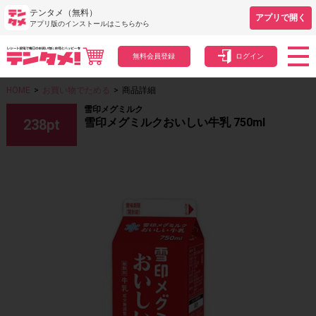
テンタメ（無料）
アプリで開く
アプリ版のインストールはこちらから
無料会員登録
ログイン
HOME
>
お買い物でためる
>
商品詳細
雪印メグミルク
雪印メグミルクおいしい牛乳 750ml
238
pt