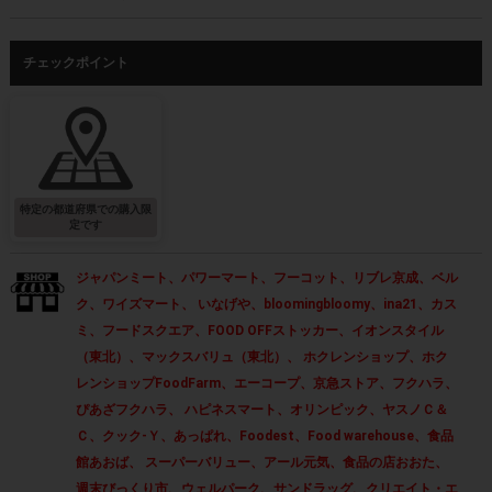
チェックポイント
特定の都道府県での購入限
定です
ジャパンミート、パワーマート、フーコット、リブレ京成、ベル
ク、ワイズマート、 いなげや、bloomingbloomy、ina21、カス
ミ、フードスクエア、FOOD OFFストッカー、イオンスタイル
（東北）、マックスバリュ（東北）、 ホクレンショップ、ホク
レンショップFoodFarm、エーコープ、京急ストア、フクハラ、
ぴあざフクハラ、 ハピネスマート、オリンピック、ヤスノＣ＆
Ｃ、クック-Ｙ、あっぱれ、Foodest、Food warehouse、食品
館あおば、 スーパーバリュー、アール元気、食品の店おおた、
週末びっくり市、ウェルパーク、サンドラッグ、クリエイト・エ