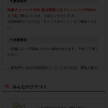
▼参加条件
対象チェーン
SSK 直火焙煎ごまドレッシング490ml
で
1点
を
ご購入いただき、お試しいただいた方。
※詳細条件については「チェックポイント」をご確認くださ
い。
▼注意事項
・店舗によって取扱いのない場合があります。予めご了承く
ださい。
・参加(申し込み)を回答前にしていただければ、募集人数が
上限に達しても、掲載期間内のアンケート回答が可能です。
みんなのクチコミ
・スマートフォン、携帯電話、タブレットPCにつきまし
て、機種によってはアンケートに回答できない場合がござい
ます。