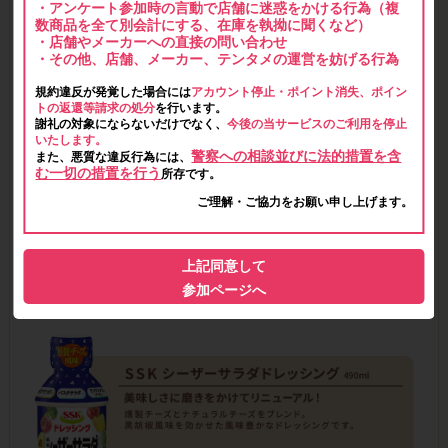
・アンケート参加時の言動で店舗に迷惑をかける行為（複
数商品を全て別会計にする、在庫を執拗に聞くなど）
・店舗やメーカーへの直接の問い合わせ
・その他、店舗、メーカー、テンタメの運営を妨げる行為
規約違反が発覚した場合には
アカウント停止・ポイント消失、ポイン
トの返還等請求の処分
を行います。
謝礼の対象にならないだけでなく、
今後の当サービスのご利用を停止
いたします。
警察への相談並びに法的措置を含
また、悪質な違反行為には、
む一切の措置を行う
所存です。
ご理解・ご協力をお願い申し上げます。
上記同意して
参加ページへ