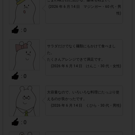
ごまの味が口に広がる、酸味も程よい。
▼ポイント付与対象外
(2026 年 6 月 14 日 マジンガー・60 代・男
性)
チェックポイントの条件を満たしていない場合
・
: 0
・ECサイトやネットスーパー、リサイクルショップでのご
購入
サラダだけでなく麺類にもかけて食べまし
た。
・1つのアンケートにつき、お1人様あたり複数回の参加が
たくさんアレンジできて満足です。
確認された場合。
(2026 年 6 月 14 日 けんこ・30 代・女性)
株式会社エクスクリエが運営する、レシートを活用したサ
: 0
1つのアンケートにつき1人1回
ービスのモニター回答は、
の参加とさせていただいております。
大容量なので、いろいろな料理にたっぷり使
「チェーン名」「店舗名」「電話番
・レシート画像に
えるのが良かったです。
(2026 年 6 月 14 日 くひら・30 代・男性)
号」「購入日時」「対象商品名」「購入個数」「価格」
の全てが記載されていない場合
: 0
▼レシート画像について