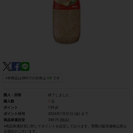
※本商品はSNSでの共有は
OK
です
購入・回答
終了しました
購入数
1
点
ポイント
199 pt
ポイント付与
2026年7月31日 (金)
まで
商品単価目安
398 円 (税込)
※商品単価目安に対してポイントを設定しております。実際の販売価格は異な
る場合がございます。