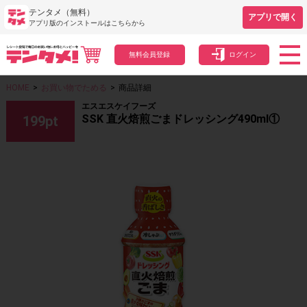
テンタメ（無料）
アプリで開く
アプリ版のインストールはこちらから
無料会員登録
ログイン
HOME
>
お買い物でためる
>
商品詳細
エスエスケイフーズ
SSK 直火焙煎ごまドレッシング490ml①
199
pt