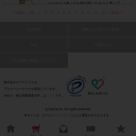
メーカーは違っても味は同じだろうと思って
画像は、1つのアンケートにつき必ず1枚でお送りくだ
・
いたのですが、胡麻の風味が強くとても美味
さい。
<<最初
<前
1
2
3
4
5
6
7
8
9
10
次>
最後>>
しいです♪酸味も私にはちょうどよくサラダ以
外にも使えそうです。
・40㎝以上の長いレシートは必要事項が読み取れずポイン
会員規約
掲載をお考えの企業様へ
(2026 年 6 月 14 日 はるか・50 代・女性)
: 0
ト付与対象外となる場合がございます。ご参加の際のレシー
※レシートは折り曲げな
トは40㎝以内を推奨いたします。
FAQ
ご利用ガイド
いでください。
サラダ以外にも使える美味しさで、家に一本
置いておきたいと思いました。
個人情報の取扱いについて
(2026 年 6 月 14 日 やん・40 代・女性)
・レシート内に、他の商品が一緒に印字されていても問題ご
ざいません。
: 0
株式会社エクスクリエは
プライバシーマークを取得しています。
レシート以外のものを一緒に撮影しないでください。
・
当社の「個人情報保護方針」は
こちら
です。
（商品本体、新聞、チラシ、柄の背景など）
ゴマの香りがよく、とても美味しいですね。
しゃぶしゃぶにも使えるので重宝します。お
(c) excrie Inc. All rights reserved.
ススメです。
・レシートのアップロードに時間がかかる場合がございま
本サイトは、
株式会社エクスクリエ
により運営されております。
(2026 年 6 月 14 日 流離人・60 代・男性)
す。アップロード画面で画像が正常に表示されてからご送信
: 0
ください。