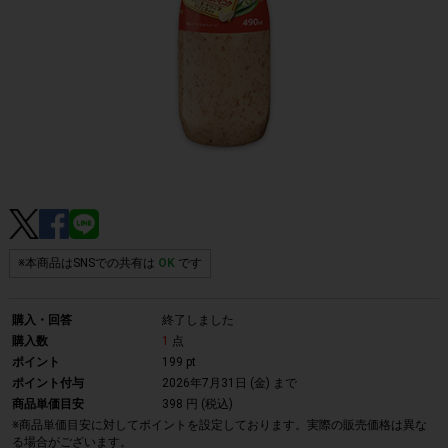
※本商品はSNSでの共有は
OK
です
購入・回答
終了しました
購入数
1
点
ポイント
199 pt
ポイント付与
2026年7月31日 (金)
まで
商品単価目安
398 円 (税込)
※商品単価目安に対してポイントを設定しております。実際の販売価格は異な
る場合がございます。