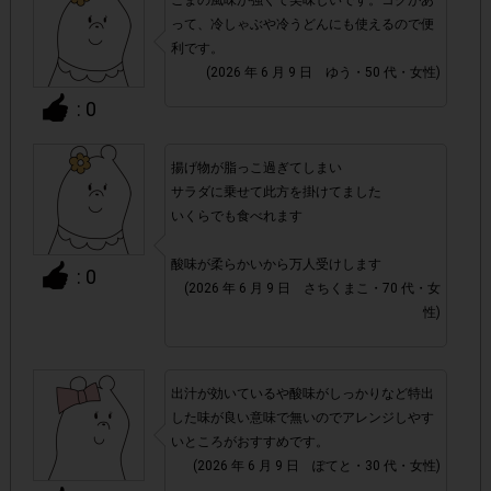
ごまの風味が強くて美味しいです。コクがあ
▼ポイント付与対象外
って、冷しゃぶや冷うどんにも使えるので便
利です。
チェックポイントの条件を満たしていない場合
・
(2026 年 6 月 9 日 ゆう・50 代・女性)
: 0
・ECサイトやネットスーパー、リサイクルショップでのご
購入
揚げ物が脂っこ過ぎてしまい
サラダに乗せて此方を掛けてました
・1つのアンケートにつき、お1人様あたり複数回の参加が
いくらでも食べれます
確認された場合。
株式会社エクスクリエが運営する、レシートを活用したサ
酸味が柔らかいから万人受けします
: 0
1つのアンケートにつき1人1回
ービスのモニター回答は、
(2026 年 6 月 9 日 さちくまこ・70 代・女
の参加とさせていただいております。
性)
「チェーン名」「店舗名」「電話番
・レシート画像に
号」「購入日時」「対象商品名」「購入個数」「価格」
出汁が効いているや酸味がしっかりなど特出
の全てが記載されていない場合
した味が良い意味で無いのでアレンジしやす
いところがおすすめです。
(2026 年 6 月 9 日 ぽてと・30 代・女性)
▼レシート画像について