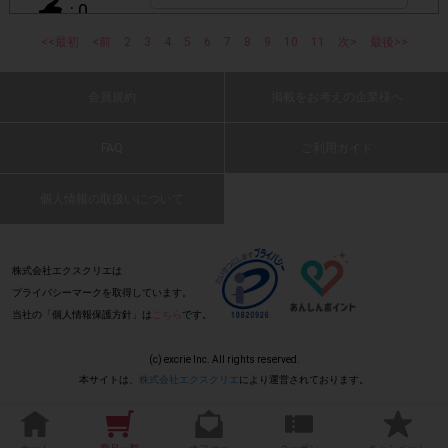
: 0
画像は、1つのアンケートにつき必ず1枚でお送りくだ
・
さい。
<<最初
<前
2
3
4
5
6
7
8
9
10
11
次>
最後>>
子供でも美味しく食べられる！
(2026 年 6 月 9 日 けんけんぼーや・40 代・
・40㎝以上の長いレシートは必要事項が読み取れずポイン
会員規約
掲載をお考えの企業様へ
男性)
ト付与対象外となる場合がございます。ご参加の際のレシー
※レシートは折り曲げな
トは40㎝以内を推奨いたします。
FAQ
ご利用ガイド
: 0
いでください。
個人情報の取扱いについて
胡麻たっぷりで甘味、酸味のバランスが良く
・レシート内に、他の商品が一緒に印字されていても問題ご
野菜に付けるとパクパク食べられると思いま
ざいません。
す。トロミがあるのでよくからんで食べやす
株式会社エクスクリエは
いと思いました。
プライバシーマークを取得しています。
レシート以外のものを一緒に撮影しないでください。
・
(2026 年 6 月 9 日 ひいらぎ・30 代・女性)
: 0
当社の「個人情報保護方針」は
こちら
です。
（商品本体、新聞、チラシ、柄の背景など）
(c) excrie Inc. All rights reserved.
・レシートのアップロードに時間がかかる場合がございま
サラダや冷や奴、冷しゃぶ等色々な料理に使
本サイトは、
株式会社エクスクリエ
により運営されております。
す。アップロード画面で画像が正常に表示されてからご送信
えます。
(2026 年 6 月 9 日 ゆりりんはは・50 代・女
ください。
性)