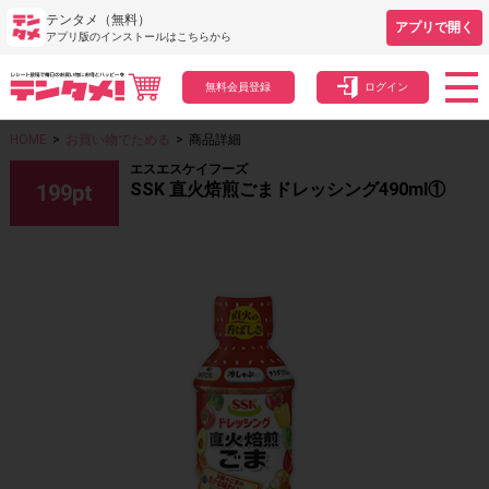
テンタメ（無料）
アプリで開く
アプリ版のインストールはこちらから
無料会員登録
ログイン
HOME
>
お買い物でためる
>
商品詳細
エスエスケイフーズ
SSK 直火焙煎ごまドレッシング490ml①
199
pt