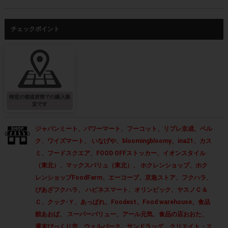
チェックポイント
特定の都道府県での購入限
定です
ジャパンミート、パワーマート、フーコット、リブレ京成、ベル
ク、ワイズマート、 いなげや、bloomingbloomy、ina21、カス
ミ、フードスクエア、FOOD OFFストッカー、イオンスタイル
（東北）、マックスバリュ（東北）、 ホクレンショップ、ホク
レンショップFoodFarm、エーコープ、京急ストア、フクハラ、
ぴあざフクハラ、 ハピネスマート、オリンピック、ヤスノＣ＆
Ｃ、クック-Ｙ、あっぱれ、Foodest、Food warehouse、食品
館あおば、 スーパーバリュー、アール元気、食品の店おおた、
週末びっくり市、ウェルパーク、サンドラッグ、クリエイト・エ