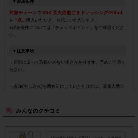
▼参加条件
対象チェーン
SSK 直火焙煎ごまドレッシング490ml
で
1点
を
ご購入いただき、お試しいただいた方。
※詳細条件については「チェックポイント」をご確認くださ
い。
▼注意事項
・店舗によって取扱いのない場合があります。予めご了承く
ださい。
・参加(申し込み)を回答前にしていただければ、募集人数が
上限に達しても、掲載期間内のアンケート回答が可能です。
みんなのクチコミ
・スマートフォン、携帯電話、タブレットPCにつきまし
て、機種によってはアンケートに回答できない場合がござい
ます。