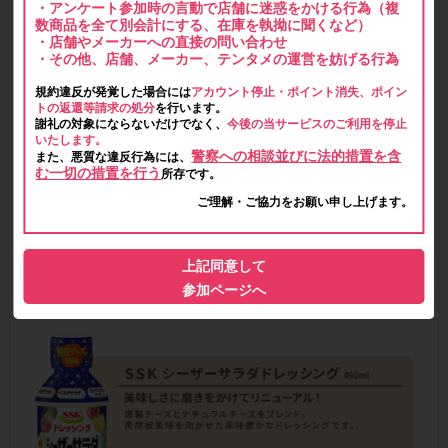
・アンケート参加時の言動で店舗に迷惑をかける行為（複
数商品を全て別会計にする、在庫を執拗に聞くなど）
・店舗やメーカーへの直接の問い合わせ
・その他、店舗、メーカー、テンタメの運営を妨げる行為
規約違反が発覚した場合には
アカウント停止・ポイント消失、ポイン
トの返還等請求の処分
を行います。
謝礼の対象にならないだけでなく、
今後の当サービスのご利用を停止
いたします。
警察への相談並びに法的措置を含
また、悪質な違反行為には、
む一切の措置を行う
所存です。
ご理解・ご協力をお願い申し上げます。
上記同意して
参加ページへ