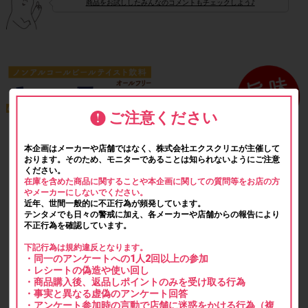
商品をお試ししたみんなのコメントもチェックしよう♪
ご注意ください
本企画はメーカーや店舗ではなく、株式会社エクスクリエが主催して
おります。そのため、モニターであることは知られないようにご注意
ください。
在庫を含めた商品に関することや本企画に関しての質問等をお店の方
やメーカーにしないでください。
近年、世間一般的に不正行為が頻発しています。
テンタメでも日々の警戒に加え、各メーカーや店舗からの報告により
不正行為を確認しています。
下記行為は規約違反となります。
・同一のアンケートへの1人2回以上の参加
・レシートの偽造や使い回し
・商品購入後、返品しポイントのみを受け取る行為
・事実と異なる虚偽のアンケート回答
・アンケート参加時の言動で店舗に迷惑をかける行為（複