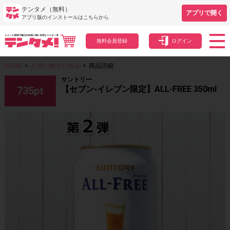
テンタメ（無料）
アプリで開く
アプリ版のインストールはこちらから
無料会員登録
ログイン
HOME
>
お買い物でためる
>
商品詳細
サントリー
【セブン-イレブン限定】ALL-FREE 350ml
735
pt