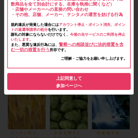
数商品を全て別会計にする、在庫を執拗に聞くなど）
・店舗やメーカーへの直接の問い合わせ
・その他、店舗、メーカー、テンタメの運営を妨げる行為
規約違反が発覚した場合には
アカウント停止・ポイント消失、ポイン
トの返還等請求の処分
を行います。
謝礼の対象にならないだけでなく、
今後の当サービスのご利用を停止
いたします。
警察への相談並びに法的措置を含
また、悪質な違反行為には、
む一切の措置を行う
所存です。
ご理解・ご協力をお願い申し上げます。
上記同意して
参加ページへ