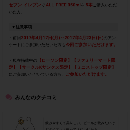
セブン-イレブン
ALL-FREE 350ml
5本
で
を
ご購入いただ
いた方。
▼注意事項
2017年4月17日(月)～2017年4月23日(日)
・前回
のアン
今回ご参加いただけます。
ケートにご参加いただいた方も
【ローソン限定】【ファミリーマート限
・現在掲載中の
定】【サークルKサンクス限定】【ミニストップ限定】
ご参加いただけます。
にご参加いただいている方も、
「ALL-FREE 250ml」や「ALL-FREE
・今回は
500ml」、その他シリーズ
みんなのクチコミ
ポイ
をご購入いただいても、
ント対象外
となりますのでご注意ください。
5本
・ご購入本数は
です。5本に満たない数をご購入いただ
飲みやすくて美味しい。ビールが飲みたいけ
いた場合はポイント付与対象外となります。
どダイエット中って人にいいかも。