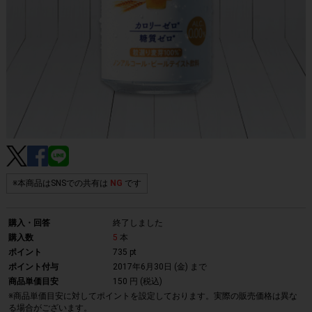
※本商品はSNSでの共有は
NG
です
購入・回答
終了しました
購入数
5
本
ポイント
735 pt
ポイント付与
2017年6月30日 (金)
まで
商品単価目安
150 円 (税込)
※商品単価目安に対してポイントを設定しております。実際の販売価格は異な
る場合がございます。