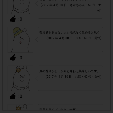
(2017 年 4 月 30 日 さかちゃん・50 代・女
・20歳以上の成人の方が対象です。
性)
: 0
・店舗によって取扱いのない場合があります。予めご了承く
ださい。
普段酒を飲まない人も抵抗なく飲めると思う
(2017 年 4 月 30 日 SSS・60 代・男性)
・参加(申し込み)を回答前にしていただければ、募集人数が
上限に達しても、掲載期間内のアンケート回答が可能です。
: 0
・他サイトのテンタメを含め、1つのアンケートにつき1人1
回の参加とさせていただいております。
麦の香りがしっかりと味わえ美味しいです。
(2017 年 4 月 30 日 お福・40 代・女性)
アカウントを停止
・悪質な投稿があった場合、
させていた
だくこともあります。
: 0
・スマートフォン、携帯電話、タブレットPCにつきまし
て、機種によってはアンケートに回答できない場合がござい
温泉ドライブのときの一杯に!