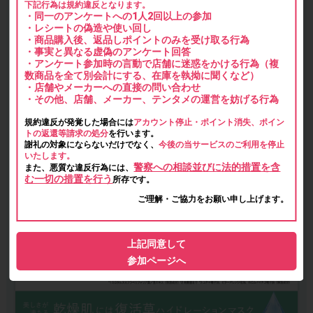
下記行為は規約違反となります。
・同一のアンケートへの1人2回以上の参加
・レシートの偽造や使い回し
・商品購入後、返品しポイントのみを受け取る行為
・事実と異なる虚偽のアンケート回答
・アンケート参加時の言動で店舗に迷惑をかける行為（複
数商品を全て別会計にする、在庫を執拗に聞くなど）
・店舗やメーカーへの直接の問い合わせ
・その他、店舗、メーカー、テンタメの運営を妨げる行為
規約違反が発覚した場合には
アカウント停止・ポイント消失、ポイン
トの返還等請求の処分
を行います。
謝礼の対象にならないだけでなく、
今後の当サービスのご利用を停止
いたします。
警察への相談並びに法的措置を含
また、悪質な違反行為には、
む一切の措置を行う
所存です。
ご理解・ご協力をお願い申し上げます。
上記同意して
参加ページへ