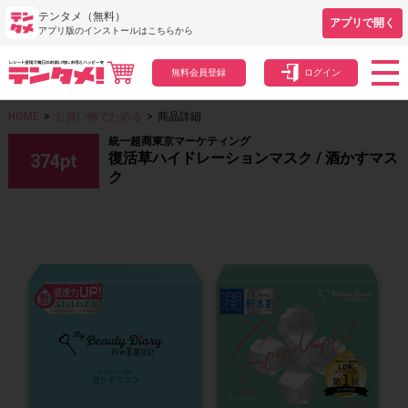
テンタメ（無料）
アプリで開く
アプリ版のインストールはこちらから
無料会員登録
ログイン
HOME
>
お買い物でためる
>
商品詳細
統一超商東京マーケティング
復活草ハイドレーションマスク / 酒かすマス
374
pt
ク