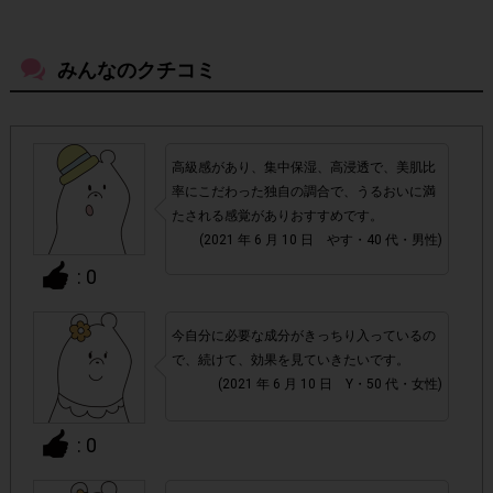
ださい。
みんなのクチコミ
・参加(申し込み)を回答前にしていただければ、募集人数が
上限に達しても、掲載期間内のアンケート回答が可能です。
・他サイトのテンタメを含め、1つのアンケートにつき1人1
高級感があり、集中保湿、高浸透で、美肌比
回の参加とさせていただいております。
率にこだわった独自の調合で、うるおいに満
たされる感覚がありおすすめです。
アカウントを停止
・悪質な投稿があった場合、
させていた
(2021 年 6 月 10 日 やす・40 代・男性)
だくこともあります。
: 0
・スマートフォン、携帯電話、タブレットPCにつきまし
今自分に必要な成分がきっちり入っているの
て、機種によってはアンケートに回答できない場合がござい
で、続けて、効果を見ていきたいです。
ます。
(2021 年 6 月 10 日 Y・50 代・女性)
▼ポイント付与対象外
: 0
上記参加条件(対象商品・購入チェーン・回答期間・
・