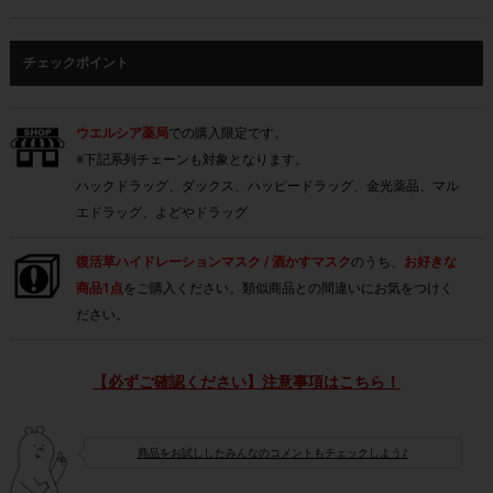
チェックポイント
ウエルシア薬局
での購入限定です。
※下記系列チェーンも対象となります。
ハックドラッグ、ダックス、ハッピードラッグ、金光薬品、マル
エドラッグ、よどやドラッグ
復活草ハイドレーションマスク / 酒かすマスク
のうち、
お好きな
商品1点
をご購入ください。類似商品との間違いにお気をつけく
ださい。
【必ずご確認ください】注意事項はこちら！
商品をお試ししたみんなのコメントもチェックしよう♪