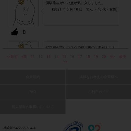
指定購入数)以外
でのご参加
肌馴染みがいい点が気に入りました。
(2021 年 6 月 10 日 てん ・40 代・女性)
・ECサイトやネットスーパーでのご購入
: 0
・購入できなかった/指定個数を購入できなかった場合
保湿感が高いマスクで使用後のお肌がもちも
・他のサイトでの参加を含めて、1つのアンケートに対して
ちに感じました。
<<最初
同じレシート画像が投稿されている場合
<前
11
12
13
14
15
16
17
18
19
20
次>
最後
(2021 年 6 月 10 日 もんきち・50 代・女性)
>>
「チェーン名」「店舗名」「日付」
・レシート画像に
: 0
会員規約
掲載をお考えの企業様へ
「対象商品名」「購入数」
の全てが記載されていない場合
FAQ
ご利用ガイド
肌への密着感がとても良いと思います
▼レシート画像について
(2021 年 6 月 10 日 よふぃ・40 代・女性)
画像は、1つのアンケートにつき必ず1枚でお送りくだ
・
個人情報の取扱いについて
さい。
: 0
株式会社エクスクリエは
・画像は、jpg、jpeg、pngの拡張子で送ってください。