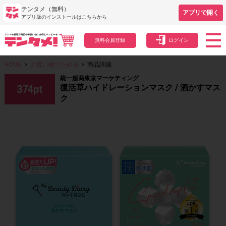
テンタメ（無料）
アプリで開く
アプリ版のインストールはこちらから
無料会員登録
ログイン
HOME
>
お買い物でためる
>
商品詳細
統一超商東京マーケティング
復活草ハイドレーションマスク / 酒かすマス
374
pt
ク