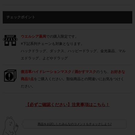
チェックポイント
ウエルシア薬局
での購入限定です。
※下記系列チェーンも対象となります。
ハックドラッグ、ダックス、ハッピードラッグ、金光薬品、マル
エドラッグ、よどやドラッグ
復活草ハイドレーションマスク / 酒かすマスク
のうち、
お好きな
商品1点
をご購入ください。類似商品との間違いにお気をつけく
ださい。
【必ずご確認ください】注意事項はこちら！
商品をお試ししたみんなのコメントもチェックしよう♪