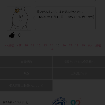
指定購入数)以外
でのご参加
潤いがあるので、また試したいです。
・ECサイトやネットスーパーでのご購入
(2021 年 6 月 11 日 りか28・40 代・女性)
・購入できなかった/指定個数を購入できなかった場合
: 0
・他のサイトでの参加を含めて、1つのアンケートに対して
<<最初
同じレシート画像が投稿されている場合
<前
10
11
12
13
14
15
16
17
18
19
次>
最後
集中保湿したい時に使うと良いと思います。
>>
(2021 年 6 月 11 日 しょこたん・40 代・女
「チェーン名」「店舗名」「日付」
性)
・レシート画像に
会員規約
掲載をお考えの企業様へ
「対象商品名」「購入数」
の全てが記載されていない場合
: 0
FAQ
ご利用ガイド
▼レシート画像について
潤います
画像は、1つのアンケートにつき必ず1枚でお送りくだ
・
個人情報の取扱いについて
(2021 年 6 月 11 日 しめじ・50 代・男性)
さい。
株式会社エクスクリエは
・画像は、jpg、jpeg、pngの拡張子で送ってください。