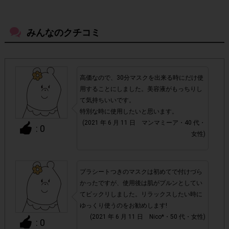
ださい。
みんなのクチコミ
・参加(申し込み)を回答前にしていただければ、募集人数が
上限に達しても、掲載期間内のアンケート回答が可能です。
・他サイトのテンタメを含め、1つのアンケートにつき1人1
高価なので、30分マスクを出来る時にだけ使
回の参加とさせていただいております。
用することにしました。美容液がもっちりし
て気持ちいいです。
アカウントを停止
・悪質な投稿があった場合、
させていた
特別な時に使用したいと思います。
(2021 年 6 月 11 日 マンマミーア・40 代・
だくこともあります。
: 0
女性)
・スマートフォン、携帯電話、タブレットPCにつきまし
て、機種によってはアンケートに回答できない場合がござい
プラシートつきのマスクは初めてで付けづら
ます。
かったですが、使用後は肌がプルンとしてい
てビックリしました。リラックスしたい時に
▼ポイント付与対象外
ゆっくり使うのをお勧めします!
(2021 年 6 月 11 日 Nico*・50 代・女性)
上記参加条件(対象商品・購入チェーン・回答期間・
・
: 0