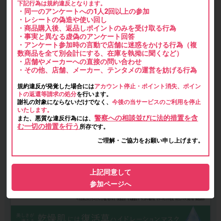
下記行為は規約違反となります。
・同一のアンケートへの1人2回以上の参加
・レシートの偽造や使い回し
・商品購入後、返品しポイントのみを受け取る行為
・事実と異なる虚偽のアンケート回答
・アンケート参加時の言動で店舗に迷惑をかける行為（複
数商品を全て別会計にする、在庫を執拗に聞くなど）
・店舗やメーカーへの直接の問い合わせ
・その他、店舗、メーカー、テンタメの運営を妨げる行為
規約違反が発覚した場合には
アカウント停止・ポイント消失、ポイン
トの返還等請求の処分
を行います。
謝礼の対象にならないだけでなく、
今後の当サービスのご利用を停止
いたします。
警察への相談並びに法的措置を含
また、悪質な違反行為には、
む一切の措置を行う
所存です。
ご理解・ご協力をお願い申し上げます。
上記同意して
参加ページへ